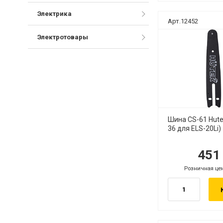
Электрика
Арт.12452
Электротовары
Шина CS-61 Huter
36 для ELS-20Li)
45
руб.
ру
Розничная це
руб.