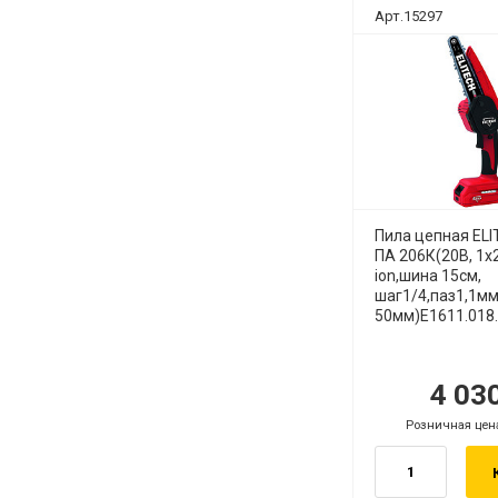
Арт.15297
Пила цепная EL
ПА 206К(20В, 1х2
ion,шина 15см,
шаг1/4,паз1,1мм
50мм)E1611.018.
4 03
Розничная цен