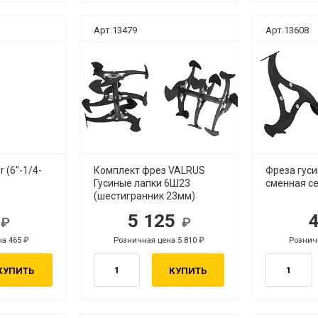
Арт.13479
Арт.13608
 (6"-1/4-
Комплект фрез VALRUS
Фреза гуси
Гусиные лапки 6Ш23
сменная с
(шестигранник 23мм)
1
5 125
б.
руб.
на 465
Розничная цена 5 810
Рознич
руб.
руб.
КУПИТЬ
КУПИТЬ