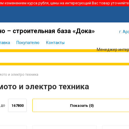
ким изменением курса рубля, цены на интересующий Вас товар уточняйте
Я забыл
Войти
пароль
о – строительная база «Дока»
г. Ар
тавка
Покупателю
Контакты
Менеджер интерн
ото и электро техника
мото и электро техника
до
Показать (
0
)