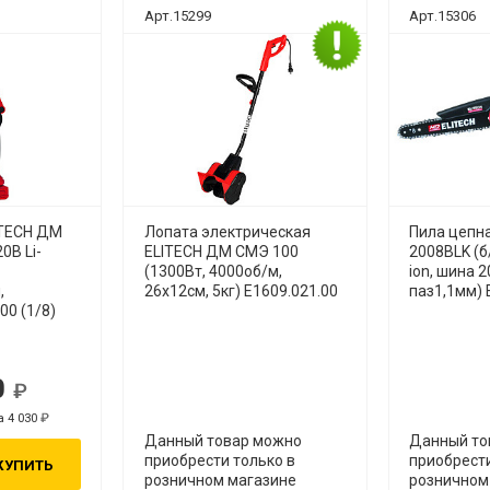
Арт.15299
Арт.15306
ITECH ДМ
Лопата электрическая
Пила цепна
0В Li-
ELITECH ДМ СМЭ 100
2008BLK (б
(1300Вт, 4000об/м,
ion, шина 2
,
26х12см, 5кг) E1609.021.00
паз1,1мм) 
00 (1/8)
0
руб.
а 4 030
руб.
Данный товар можно
Данный то
приобрести только в
приобрести
КУПИТЬ
розничном магазине
розничном