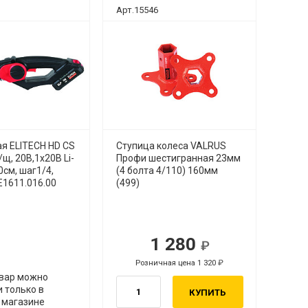
Арт.15546
я ELITECH HD CS
Ступица колеса VALRUS
/щ, 20В,1х20В Li-
Профи шестигранная 23мм
0см, шаг1/4,
(4 болта 4/110) 160мм
E1611.016.00
(499)
1 280
Розничная цена 1 320
вар можно
 только в
КУПИТЬ
 магазине