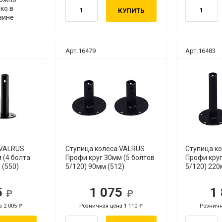
ко в
КУПИТЬ
зине
Арт.16479
Арт.16483
 VALRUS
Ступица колеса VALRUS
Ступица к
 (4 болта
Профи круг 30мм (5 болтов
Профи круг
 (550)
5/120) 90мм (512)
5/120) 220
5
1 075
1
уб.
руб.
а 2 005
Розничная цена 1 110
Розничн
руб.
руб.