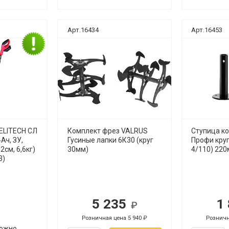
Арт.16434
Арт.16453
ELITECH СЛ
Комплект фрез VALRUS
Ступица к
Ач, ЗУ,
Гусиные лапки 6К30 (круг
Профи круг
2см, 6,6кг)
30мм)
4/110) 220
3)
5 235
1
уб.
руб.
Розничная цена 5 940
Розничн
руб.
руб.
можно