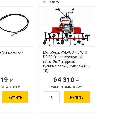
Арт.11076
а №2 короткий
Мотоблок VALRUS TIL 9.10
DC 3/10 шестеренчатый
(9л.с., 2в/1н, фрезы
гусиные лапки, колеса 4.00-
10)
119
64 310
ная цена 285
Розничная цена 66 300
КУПИТЬ
КУПИТЬ