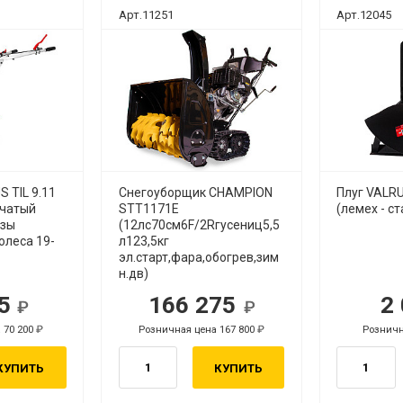
Арт.11251
Арт.12045
 TIL 9.11
Снегоуборщик CHAMPION
Плуг VALR
нчатый
STT1171E
(лемех - ст
езы
(12лс70см6F/2Rгусениц5,5
олеса 19-
л123,5кг
эл.старт,фара,обогрев,зим
н.дв)
95
166 275
2
уб.
руб.
 70 200
Розничная цена 167 800
Розничн
руб.
руб.
КУПИТЬ
КУПИТЬ