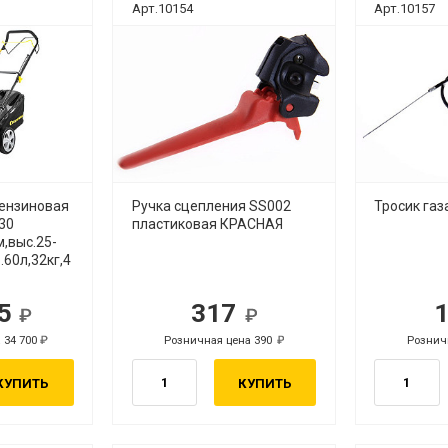
Арт.10154
Арт.10157
бензиновая
Ручка сцепления SS002
Тросик газ
30
пластиковая КРАСНАЯ
м,выс.25-
.60л,32кг,4
95
317
б.
руб.
 34 700
Розничная цена 390
Рознич
руб.
руб.
КУПИТЬ
КУПИТЬ