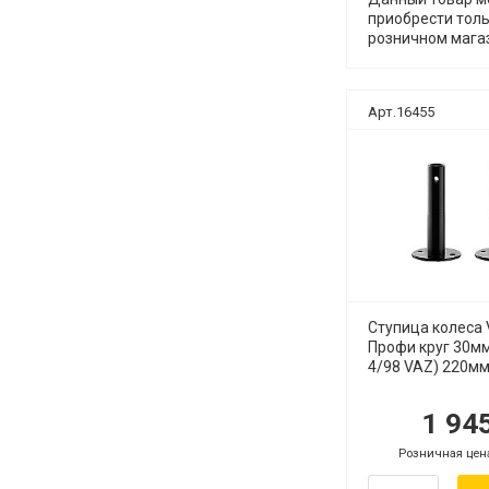
приобрести толь
розничном мага
Арт.16455
Ступица колеса
Профи круг 30мм
4/98 VAZ) 220мм
1 94
руб.
р
Розничная цен
руб.