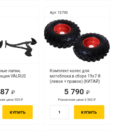
Арт.13793
ные лапки,
Комплект колес для
екция VALRUS
мотоблока в сборе 19х7-8
(левое + правое) (КИТАЙ)
487
5 790
ная цена 553
Розничная цена 6 565
КУПИТЬ
КУПИТЬ