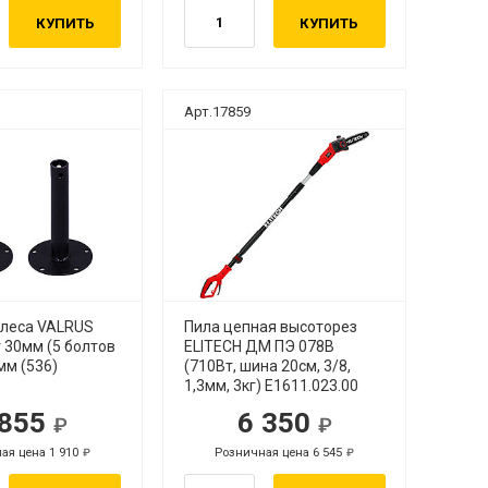
КУПИТЬ
КУПИТЬ
Арт.17859
олеса VALRUS
Пила цепная высоторез
 30мм (5 болтов
ELITECH ДМ ПЭ 078В
мм (536)
(710Вт, шина 20см, 3/8,
1,3мм, 3кг) E1611.023.00
 855
6 350
ая цена 1 910
Розничная цена 6 545