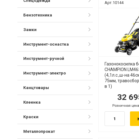
Спецодежда
Арт.10144
Бензотехника
Замки
Инструмент-оснастка
Инструмент-ручной
Газонокосилка 
CHAMPION LM46
Инструмент-электро
(4,1л.с.,ш-на 46с
75мм, травосбор
в 1)
Канцтовары
32 6
руб.
ру
Клеенка
Розничная цена
.
руб.
Краски
Металлопрокат