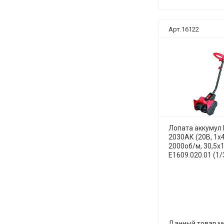
Арт.16122
Лопата аккумул 
2030АК (20В, 1х4
2000об/м, 30,5х1
E1609.020.01 (1/
руб.
р
руб.
Данный товар 