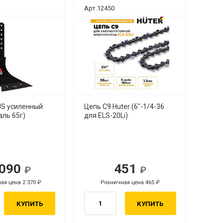
Арт.12450
US усиленный
Цепь С9 Huter (6"-1/4-36
аль 65г)
для ELS-20Li)
 090
451
ая цена 2 370
Розничная цена 465
КУПИТЬ
КУПИТЬ