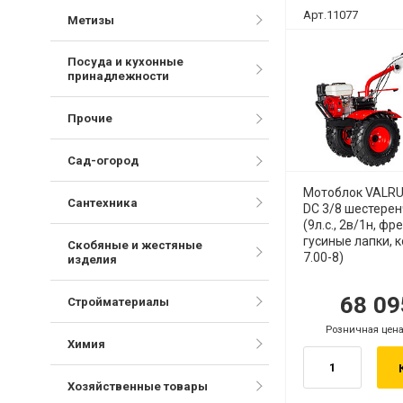
Арт.11077
Метизы
Посуда и кухонные
принадлежности
Прочие
Сад-огород
Мотоблок VALRUS
Сантехника
DC 3/8 шестере
(9л.с., 2в/1н, фр
гусиные лапки, к
Скобяные и жестяные
7.00-8)
изделия
68 0
руб.
р
Стройматериалы
Розничная цена
.
руб.
Химия
Хозяйственные товары