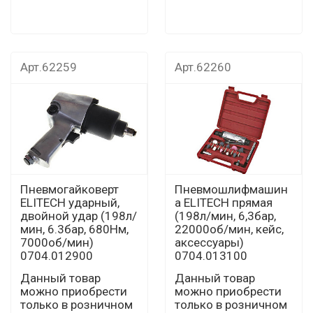
Арт.62259
Арт.62260
Пневмогайковерт
Пневмошлифмашин
ELITECH ударный,
а ELITECH прямая
двойной удар (198л/
(198л/мин, 6,3бар,
мин, 6.3бар, 680Нм,
22000об/мин, кейс,
7000об/мин)
аксессуары)
0704.012900
0704.013100
Данный товар
Данный товар
можно приобрести
можно приобрести
только в розничном
только в розничном