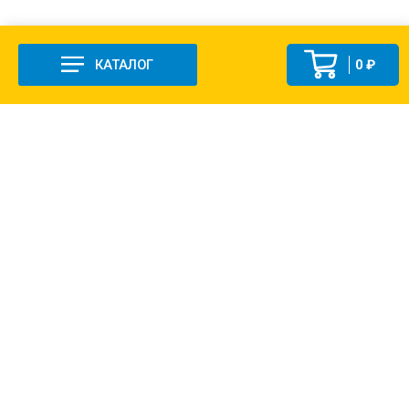
КАТАЛОГ
0 ₽
+7 (831-47) 9-83-32
г. Арзамас, ул. Заготзерно, стр. 2
Настройка и консультация по 1С Soft-link.ru
Политика в отношении обработки
персональных данных