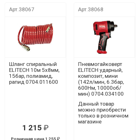
Арт.38067
Арт.38068
Шланг спиральный
Пневмогайковерт
ELITECH 10м 5х8мм,
ELITECH ударный,
15бар, полиамид,
композит, мини
рапид 0704.011600
(142л/мин, 6.3бар,
600Нм, 10000об/
мин) 0704.034100
Данный товар
можно приобрести
только в розничном
магазине
1 215
Розничная цена 1 255