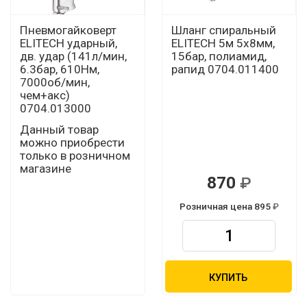
Пневмогайковерт
Шланг спиральный
ELITECH ударный,
ELITECH 5м 5х8мм,
дв. удар (141л/мин,
15бар, полиамид,
6.3бар, 610Нм,
рапид 0704.011400
7000об/мин,
чем+акс)
0704.013000
Данный товар
можно приобрести
только в розничном
магазине
870
Розничная цена 895
КУПИТЬ