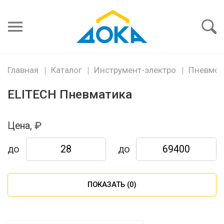
Я забыл
пароль
Войти
Главная
Каталог
Инструмент-электро
Пневмои
ELITECH Пневматика
Цена,
до
до
ПОКАЗАТЬ (
0
)