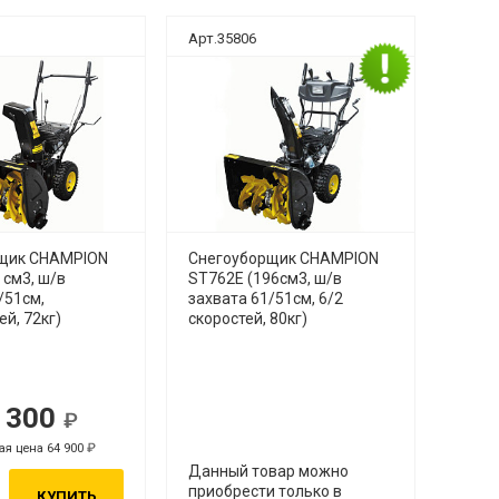
Арт.35806
щик CHAMPION
Снегоуборщик CHAMPION
 см3, ш/в
ST762Е (196см3, ш/в
/51см,
захвата 61/51см, 6/2
ей, 72кг)
скоростей, 80кг)
 300
я цена 64 900
Данный товар можно
приобрести только в
КУПИТЬ