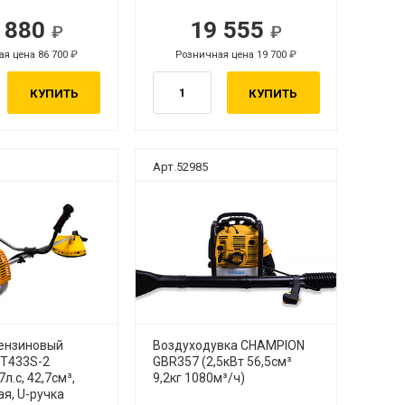
 880
19 555
я цена 86 700
Розничная цена 19 700
КУПИТЬ
КУПИТЬ
Арт.52985
ензиновый
Воздуходувка CHAMPION
Т433S-2
GBR357 (2,5кВт 56,5см³
7л.с, 42,7см³,
9,2кг 1080м³/ч)
я, U-ручка