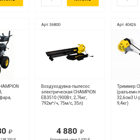
Арт.36800
Арт.40426
CHAMPION
Воздуходувка-пылесос
Триммер C
,
электрическая CHAMPION
(разъемн.п
,фара,
EB3510 (900Вт, 2,76кг,
32,6см3 U-
792м³/ч, 75м/с, 35л)
9,4кг)
30
4 880
 138 200
Розничная цена 5 030