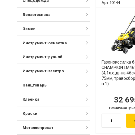
Спецодежда
Арт.10144
Бензотехника
Замки
Инструмент-оснастка
Инструмент-ручной
Газонокосилка 
CHAMPION LM46
Инструмент-электро
(4,1л.с.,ш-на 46с
75мм, травосбор
в 1)
Канцтовары
32 6
руб.
р
Клеенка
Розничная цена
.
руб.
Краски
Металлопрокат