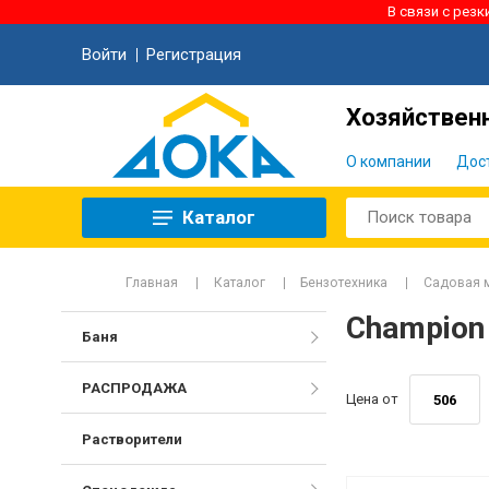
В связи с рез
Войти
Регистрация
Хозяйственн
О компании
Дос
Каталог
Главная
Каталог
Бензотехника
Садовая м
Champion
Баня
РАСПРОДАЖА
Цена от
Растворители