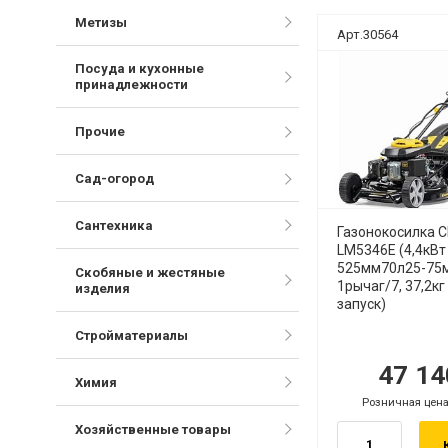
Метизы
Арт.30564
Новинка
Посуда и кухонные
принадлежности
Прочие
Сад-огород
Сантехника
Газонокосилка 
LM5346E (4,4кВт
525мм70л25-75
Скобяные и жестяные
1рычаг/7, 37,2кг 
изделия
запуск)
Стройматериалы
47 1
руб.
р
Химия
Розничная цена
.
руб.
Хозяйственные товары