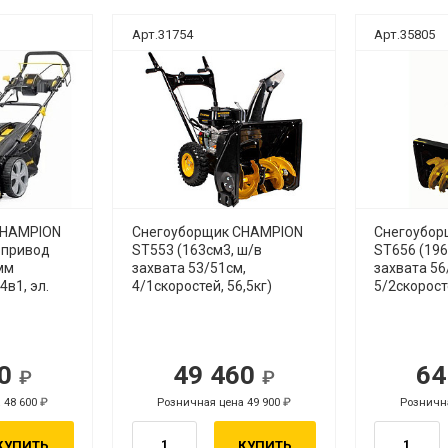
Арт.31754
Арт.35805
CHAMPION
Снегоуборщик CHAMPION
Снегоубор
 привод
ST553 (163см3, ш/в
ST656 (196
мм
захвата 53/51см,
захвата 56
4в1, эл.
4/1скоростей, 56,5кг)
5/2скорост
40
49 460
64
уб.
 48 600
Розничная цена 49 900
Рознична
руб.
КУПИТЬ
КУПИТЬ