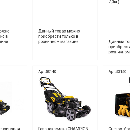
7,0кг)
руб.
можно
Данный товар можно
ко в
приобрести только в
руб.
зине
розничном магазине
Данный то
приобрести
розничном
Арт.53140
Арт.53150
бензиновая
Газонокосилка CHAMPION
Снегоотбр