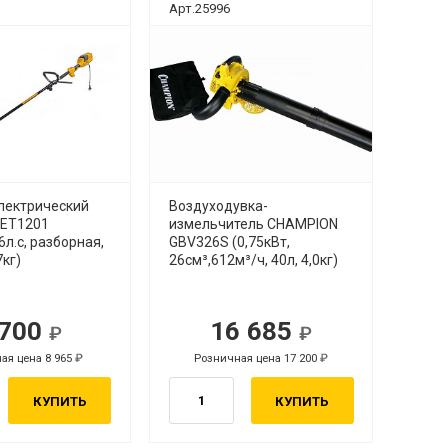
Арт.25996
лектрический
Воздуходувка-
 ET1201
измельчитель CHAMPION
6л.с, разборная,
GBV326S (0,75кВт,
7кг)
26см³,612м³/ч, 40л, 4,0кг)
 700
16 685
ая цена 8 965
Розничная цена 17 200
КУПИТЬ
КУПИТЬ