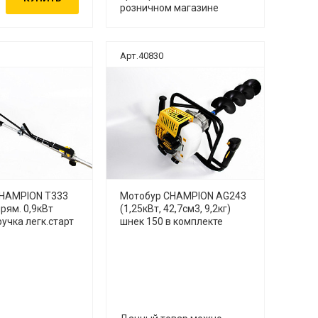
розничном магазине
Арт.40830
HAMPION Т333
Мотобур CHAMPION AG243
рям. 0,9кВт
(1,25кВт, 42,7см3, 9,2кг)
ручка легк.старт
шнек 150 в комплекте