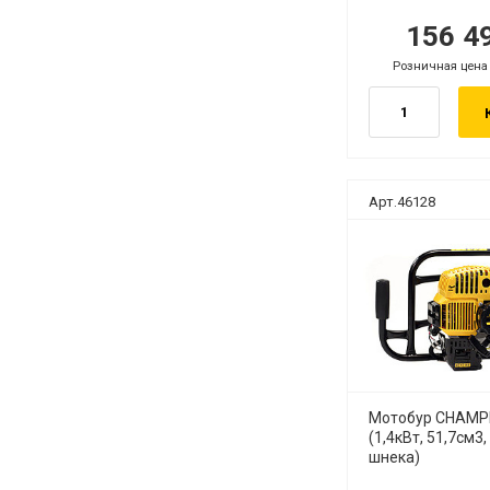
156 4
.
р
Розничная цена
б.
Арт.46128
Мотобур CHAMP
(1,4кВт, 51,7см3, 
шнека)