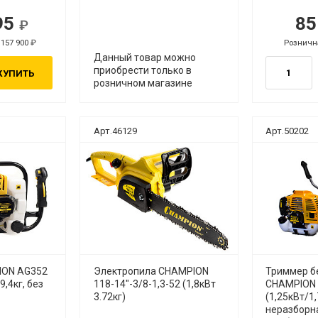
95
85
уб.
руб.
 157 900
Рознична
руб.
руб.
Данный товар можно
приобрести только в
КУПИТЬ
розничном магазине
Арт.46129
Арт.50202
ION AG352
Электропила CHAMPION
Триммер б
9,4кг, без
118-14"-3/8-1,3-52 (1,8кВт
CHAMPION 
3.72кг)
(1,25кВт/1,
неразборна