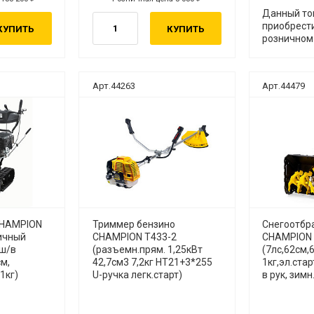
Данный то
приобрести
КУПИТЬ
КУПИТЬ
розничном
Арт.44263
Арт.44479
CHAMPION
Триммер бензино
Снегоотбр
ичный
CHAMPION Т433-2
CHAMPION
,ш/в
(разъемн.прям. 1,25кВт
(7лс,62см,
см,
42,7см3 7,2кг HT21+3*255
1кг,эл.ста
1кг)
U-ручка легк.старт)
в рук, зимн