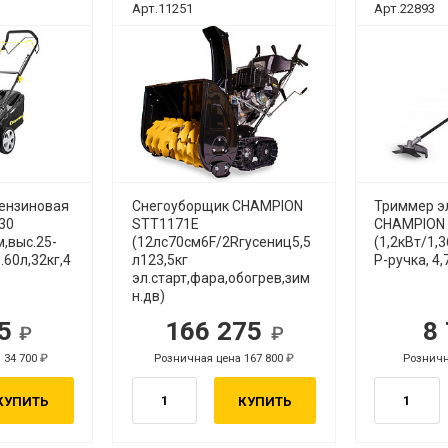
Арт.11251
Арт.22893
бензиновая
Снегоуборщик CHAMPION
Триммер э
30
STT1171E
CHAMPION
м,выс.25-
(12лс70см6F/2Rгусениц5,5
(1,2кВт/1,3
.60л,32кг,4
л123,5кг
P-ручка, 4,
эл.старт,фара,обогрев,зим
н.дв)
95
166 275
8
уб.
руб.
 34 700
Розничная цена 167 800
Розничн
руб.
руб.
КУПИТЬ
КУПИТЬ