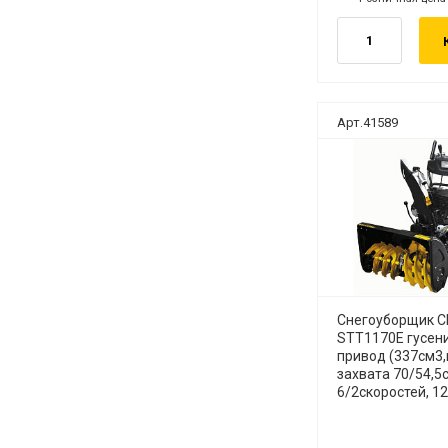
б.
руб.
Арт.41589
Снегоуборщик 
STT1170E гусен
привод (337см3
захвата 70/54,5
6/2скоростей, 12