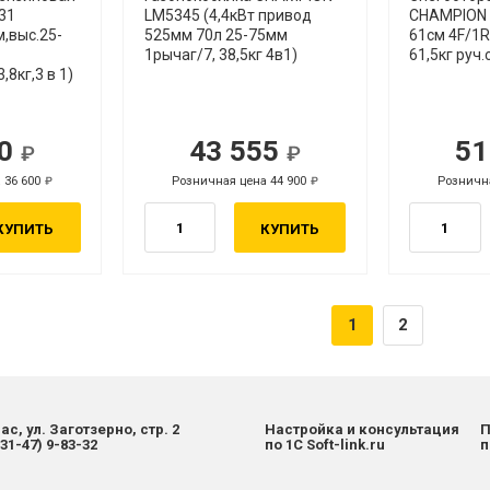
31
LM5345 (4,4кВт привод
CHAMPION 
м,выс.25-
525мм 70л 25-75мм
61см 4F/1R
1рычаг/7, 38,5кг 4в1)
61,5кг руч.
,8кг,3 в 1)
70
43 555
51
уб.
 36 600
Розничная цена 44 900
Рознична
руб.
КУПИТЬ
КУПИТЬ
1
2
ас, ул. Заготзерно, стр. 2
Настройка и консультация
П
831-47) 9-83-32
по 1С Soft-link.ru
п