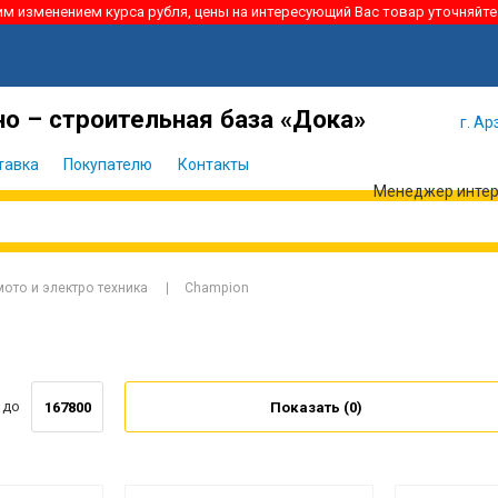
ким изменением курса рубля, цены на интересующий Вас товар уточняйте
Я забыл
Войти
пароль
о – строительная база «Дока»
г. Ар
тавка
Покупателю
Контакты
Менеджер интерн
ото и электро техника
Champion
до
Показать (
0
)