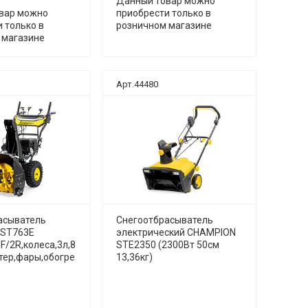
Данный товар можно
вар можно
приобрести только в
 только в
розничном магазине
 магазине
Арт.44480
асыватель
Снегоотбрасыватель
 ST763E
электрический CHAMPION
6F/2R,колеса,3л,8
STE2350 (2300Вт 50см
ртер,фары,обогре
13,36кг)
.