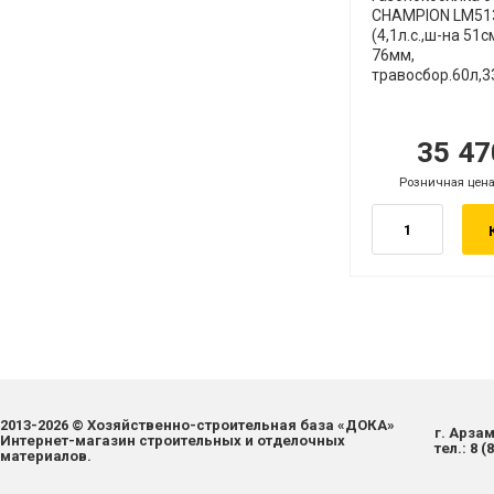
CHAMPION LM51
(4,1л.с.,ш-на 51с
76мм,
травосбор.60л,33
35 4
руб.
р
Розничная цена
.
руб.
2013-2026 © Хозяйственно-строительная база «ДОКА»
г. Арзам
Интернет-магазин строительных и отделочных
тел.:
8 (
материалов.