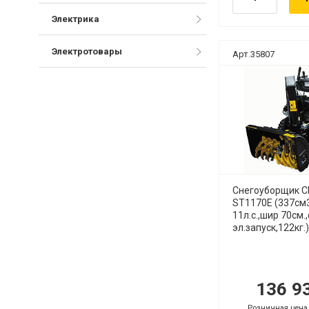
Электрика
Электротовары
Арт.35807
Снегоуборщик 
ST1170Е (337см3
11л.с.,шир 70см.
эл.запуск,122кг.)
136 9
.
руб.
Розничная цена