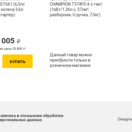
ST661 (6,5лс
CHAMPION Т374FS 4-х такт.
 колеса 3,6л
(1кВт/1,36л.с, 37см³,
стартер)
разборная, U-ручка, 7,5кг)
 005
я цена 53 800
Данный товар можно
приобрести только в
КУПИТЬ
розничном магазине
олитика в отношении обработки
ерсональных данных