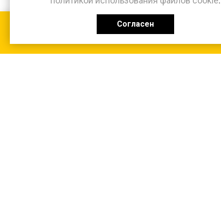
политикой использования файлов cookie
.
Согласен
КАТАЛОГ
0 ₽
+7 (831-47) 9-83-32
г. Арзамас, ул. Заготзерно, стр. 2
Настройка и консультация по 1С Soft-link.ru
Политика в отношении обработки
персональных данных