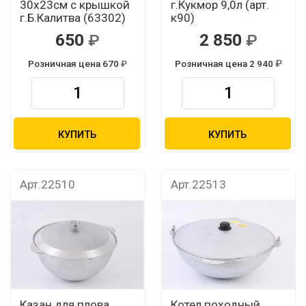
30x23см с крышкой
г.Кукмор 9,0л (арт.
г.Б.Калитва (63302)
к90)
650
2 850
Розничная цена 670
Розничная цена 2 940
КУПИТЬ
КУПИТЬ
Арт.22510
Арт.22513
Казан для плова
Котел походный