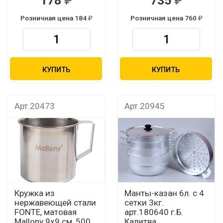
178
735
Розничная цена 184
Розничная цена 760
КУПИТЬ
КУПИТЬ
Арт.20473
Арт.20945
Кружка из
Манты-казан 6л. с 4
нержавеющей стали
сетки 3кг.
FONTE, матовая
арт.180640 г.Б.
Mallony 9х9 см, 500
Калитва