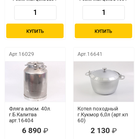
КУПИТЬ
КУПИТЬ
Арт.16029
Арт.16641
Фляга алюм. 40л.
Котел походный
г.Б.Калитва
г.Кукмор 6,0л (арт.кп
арт.16404
60)
6 890
2 130