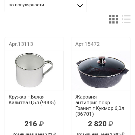
по популярности
Арт.13113
Арт.15472
Кружка г.Белая
Жаровня
Калитва 0,5л (9005)
антиприг.покр.
Гранит г.Кукмор 6,0л
(36701)
216
2 820
Розничная цена 223
Розничная цена 2 905