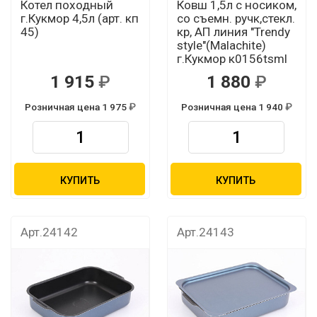
Котел походный
Ковш 1,5л с носиком,
г.Кукмор 4,5л (арт. кп
со съемн. ручк,стекл.
45)
кр, АП линия "Trendy
style"(Malachite)
г.Кукмор к0156tsml
1 915
1 880
Розничная цена 1 975
Розничная цена 1 940
КУПИТЬ
КУПИТЬ
Арт.24142
Арт.24143