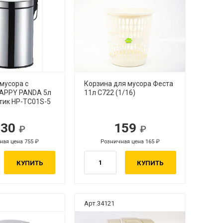
мусора с
Корзина для мусора Феста
APPY PANDA 5л
11л С722 (1/16)
тик HP-TC01S-5
730
159
ная цена 755
Розничная цена 165
КУПИТЬ
КУПИТЬ
Арт.34121