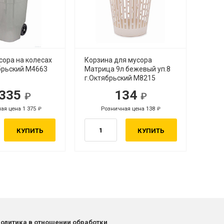
сора на колесах
Корзина для мусора
брьский М4663
Матрица 9л бежевый уп.8
г.Октябрьский М8215
 335
134
ая цена 1 375
Розничная цена 138
КУПИТЬ
КУПИТЬ
олитика в отношении обработки