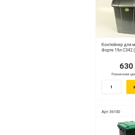
Контейнер для 
Форте 19л С342 (
63
руб.
ру
Розничная це
руб.
Арт.36100