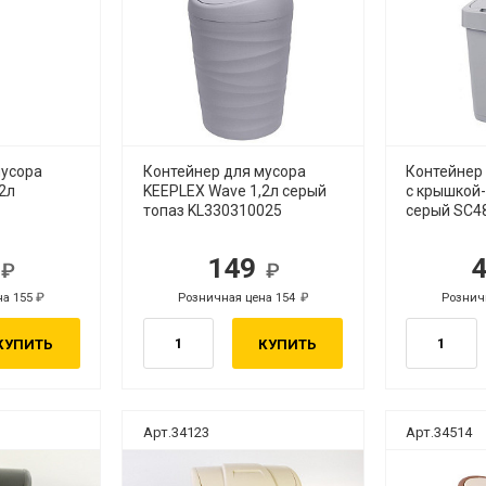
мусора
Контейнер для мусора
Контейнер 
2л
KEEPLEX Wave 1,2л серый
с крышкой
топаз KL330310025
серый SC4
0
149
б.
руб.
на 155
Розничная цена 154
Рознич
руб.
руб.
КУПИТЬ
КУПИТЬ
Арт.34123
Арт.34514