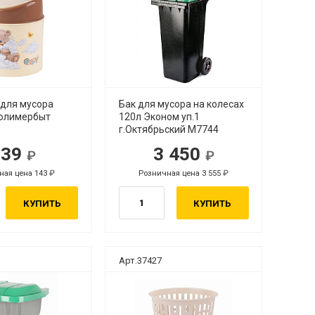
 для мусора
Бак для мусора на колесах
Полимербыт
120л Эконом уп.1
г.Октябрьский М7744
139
3 450
ная цена 143
Розничная цена 3 555
КУПИТЬ
КУПИТЬ
Арт.37427