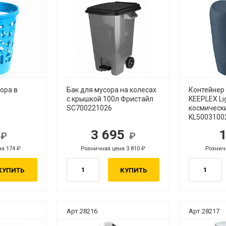
ора в
Бак для мусора на колесах
Контейнер
с крышкой 100л Фристайл
KEEPLEX Li
SC700221026
космическ
KL5003100
9
3 695
б.
руб.
на 174
Розничная цена 3 810
Рознич
руб.
руб.
КУПИТЬ
КУПИТЬ
Арт.28216
Арт.28217