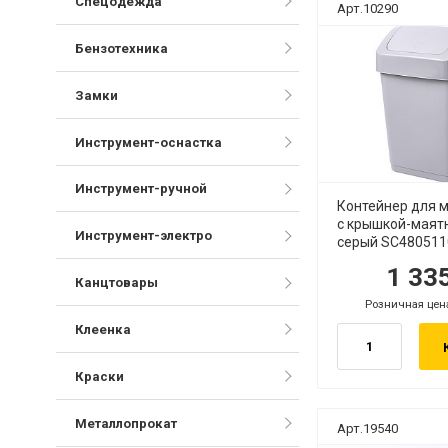
Спецодежда
Арт.10290
Бензотехника
Замки
Инструмент-оснастка
Инструмент-ручной
Контейнер для м
с крышкой-маят
Инструмент-электро
серый SC4805110
1 33
руб.
ру
Канцтовары
Розничная цен
руб.
Клеенка
Краски
Металлопрокат
Арт.19540