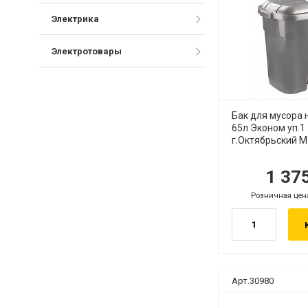
Электрика
Электротовары
Бак для мусора 
65л Эконом уп.1
г.Октябрьский 
1 37
руб.
ру
Розничная цен
руб.
Арт.30980