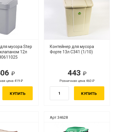
для мусора Step
Контейнер для мусора
-клапаном 12л
Форте 13л С341 (1/10)
80611025
406
443
ная цена 419
Розничная цена 460
КУПИТЬ
КУПИТЬ
Арт.34628