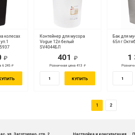
на колесах
Контейнер для мусора
Бак для му
 уп.1
Vogue 12л белый
65л г.Октя
М5937
SV4044БЛ
0
401
1
уб.
руб.
а 6 245
Розничная цена 413
Розничн
руб.
руб.
КУПИТЬ
КУПИТЬ
1
2
ас, ул. Заготзерно, стр. 2
Настройка и консультация
П