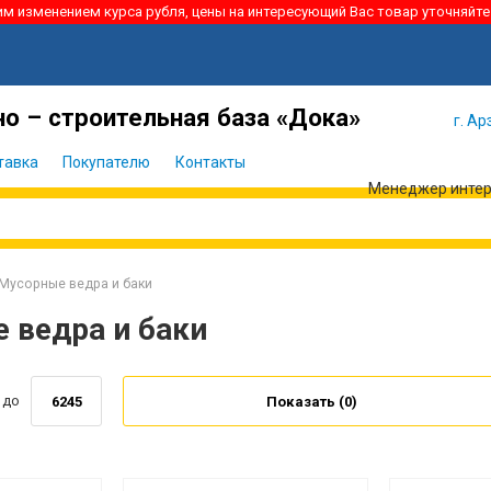
ким изменением курса рубля, цены на интересующий Вас товар уточняйте
Я забыл
Войти
пароль
о – строительная база «Дока»
г. Ар
тавка
Покупателю
Контакты
Менеджер интерн
Мусорные ведра и баки
 ведра и баки
до
Показать (
0
)