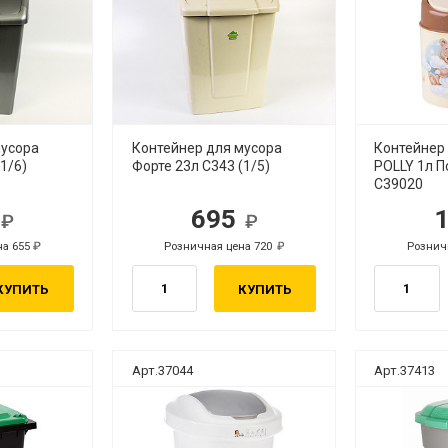
мусора
Контейнер для мусора
Контейнер
1/6)
Форте 23л С343 (1/5)
POLLY 1л 
С39020
0
695
б.
руб.
на 655
Розничная цена 720
Рознич
руб.
руб.
КУПИТЬ
КУПИТЬ
Арт.37044
Арт.37413