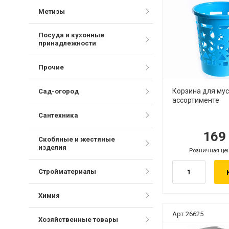
Метизы
Посуда и кухонные
принадлежности
Прочие
Корзина для мус
Сад-огород
ассортименте
Сантехника
16
руб.
ру
Скобяные и жестяные
изделия
Розничная це
руб.
Стройматериалы
Химия
Арт.26625
Хозяйственные товары