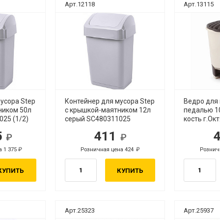
Арт.12118
Арт.13115
усора Step
Контейнер для мусора Step
Ведро для 
ником 50л
с крышкой-маятником 12л
педалью 1
25 (1/2)
серый SC480311025
кость г.Ок
5
411
б.
руб.
а 1 375
Розничная цена 424
Рознич
руб.
руб.
КУПИТЬ
КУПИТЬ
Арт.25323
Арт.25937