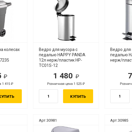
на колесах
Ведро для мусора с
Ведро для 
педалью HAPPY PANDA
педалью H
М7235
12л нерж/пластик HP-
нерж/плас
TC01S-12
5
1 480
б.
руб.
а 1 415
Розничная цена 1 525
Рознич
руб.
руб.
КУПИТЬ
КУПИТЬ
Арт.30981
Арт.30985