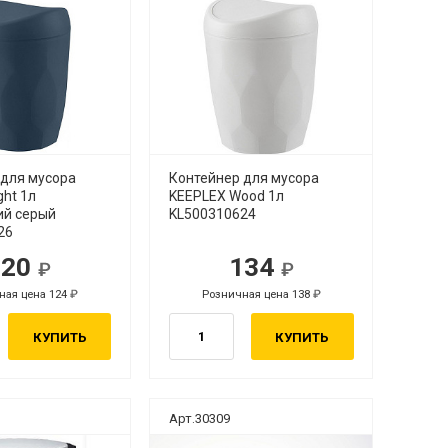
 для мусора
Контейнер для мусора
ght 1л
KEEPLEX Wood 1л
ий серый
KL500310624
26
120
134
ная цена 124
Розничная цена 138
КУПИТЬ
КУПИТЬ
Арт.30309