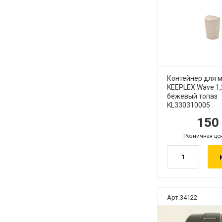
Контейнер для 
KEEPLEX Wave 1,
бежевый топаз
KL330310005
15
руб.
ру
Розничная це
руб.
Арт.34122