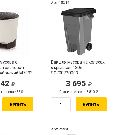
Арт.15314
мусора с
Бак для мусора на колесах
0л слоновая
с крышкой 130л
тябрьский М7993
SC700720003
442
3 695
ная цена 456
Розничная цена 3 810
КУПИТЬ
КУПИТЬ
Арт.25938