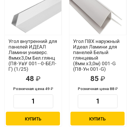
Угол внутренний для
Угол ПВХ наружный
панелей ИДЕАЛ
Идеал Ламини для
Ламини универс.
панелей Белый
8ммх3,0м Бел.глянц
глянцевый
(П8-УвУ 001--0-БЕЛ-
(8мм.х3,0м) 001-G
Г) (1/25)
(П8-Ун 001-G)
48
85
Розничная цена 49
Розничная цена 88
КУПИТЬ
КУПИТЬ