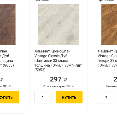
шпан
Ламинат Кроношпан
Ламинат К
io Дуб
Vintage Classic Дуб
Vintage Cl
толщина
Шантилли 33 класс,
Гикори 33 
т (8633)
толщина 10мм, 1,73м²=7шт
10мм, 1,73
(5953)
0
297
б.
руб.
на 341
Розничная цена 306
Рознич
руб.
руб.
КУПИТЬ
КУПИТЬ