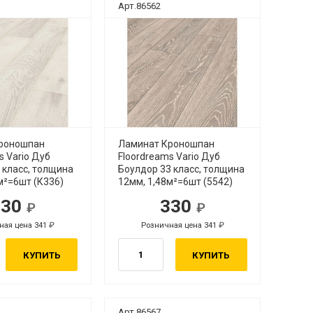
Арт.86562
роношпан
Ламинат Кроношпан
s Vario Дуб
Floordreams Vario Дуб
 класс, толщина
Боулдор 33 класс, толщина
м²=6шт (К336)
12мм, 1,48м²=6шт (5542)
330
330
ная цена 341
Розничная цена 341
КУПИТЬ
КУПИТЬ
Арт.86567