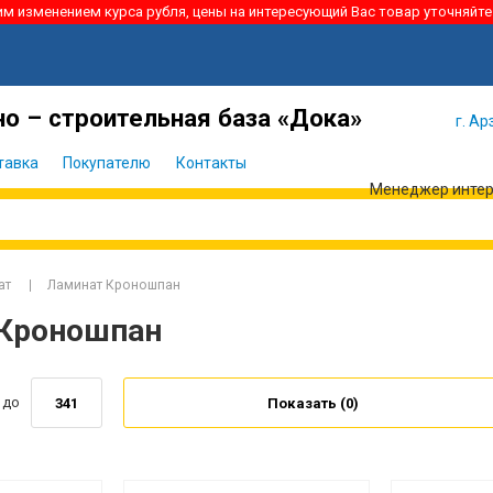
ким изменением курса рубля, цены на интересующий Вас товар уточняйте
Я забыл
Войти
пароль
о – строительная база «Дока»
г. Ар
тавка
Покупателю
Контакты
Менеджер интерн
ат
Ламинат Кроношпан
 Кроношпан
до
Показать (
0
)