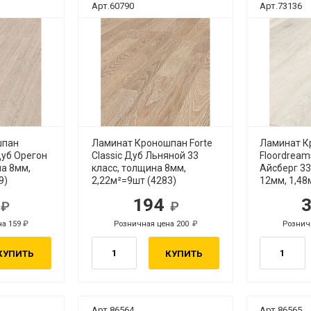
Арт.60790
Арт.73136
шпан
Ламинат Кроношпан Forte
Ламинат К
 Дуб Орегон
Classic Дуб Льняной 33
Floordream
на 8мм,
класс, толщина 8мм,
Айсберг 33
9)
2,22м²=9шт (4283)
12мм, 1,48
4
194
б.
руб.
на 159
Розничная цена 200
Рознич
руб.
руб.
КУПИТЬ
КУПИТЬ
Арт.86564
Арт.86565