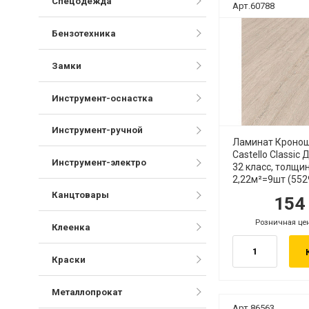
Спецодежда
Арт.60788
Бензотехника
Замки
Инструмент-оснастка
Инструмент-ручной
Ламинат Кроно
Castello Classic
Инструмент-электро
32 класс, толщи
2,22м²=9шт (552
Канцтовары
15
руб.
ру
Розничная це
руб.
Клеенка
Краски
Металлопрокат
Арт.86563