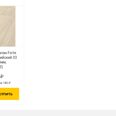
пан Forte
пийский 33
8мм,
3)
0
на 185
КУПИТЬ