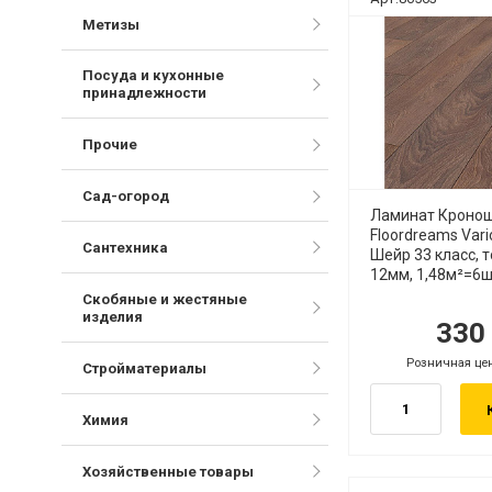
Метизы
Посуда и кухонные
принадлежности
Прочие
Сад-огород
Ламинат Кроно
Floordreams Var
Сантехника
Шейр 33 класс, 
12мм, 1,48м²=6ш
Скобяные и жестяные
изделия
33
руб.
ру
Розничная це
руб.
Стройматериалы
Химия
Хозяйственные товары