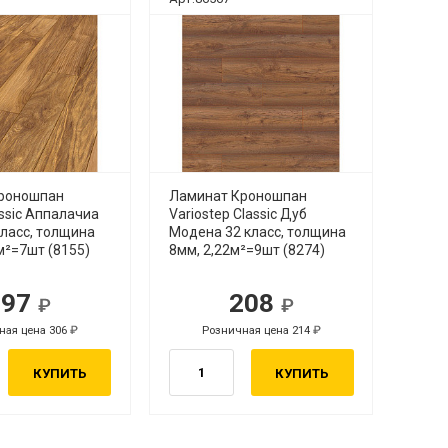
роношпан
Ламинат Кроношпан
assic Аппалачиа
Variostep Classic Дуб
класс, толщина
Модена 32 класс, толщина
м²=7шт (8155)
8мм, 2,22м²=9шт (8274)
297
208
ная цена 306
Розничная цена 214
КУПИТЬ
КУПИТЬ