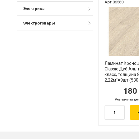
Арт.86568
Электрика
Электротовары
Ламинат Кронош
Classic Дуб Аль
класс, толщина 
2,22м²=9шт (530
18
Розничная це