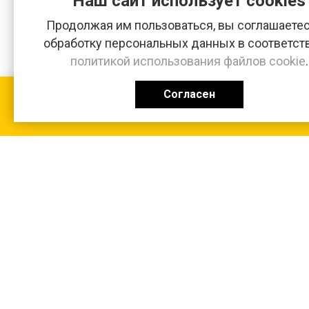
Наш сайт использует cookies
Продолжая им пользоваться, вы соглашаетес
обработку персональных данных в соответст
политикой использования файлов cookie
.
Согласен
КАТАЛОГ
0 ₽
+7 (831-47) 9-83-32
г. Арзамас, ул. Заготзерно, стр. 2
Настройка и консультация по 1С Soft-link.ru