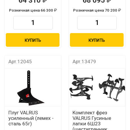
64 310
68 095
Розничная цена 66 300
Розничная цена 70 200
КУПИТЬ
КУПИТЬ
Арт.12045
Арт.13479
Плуг VALRUS
Комплект фрез
усиленный (лемех -
VALRUS Гусиные
сталь 65г)
лапки 6Ш23
(шестигранник