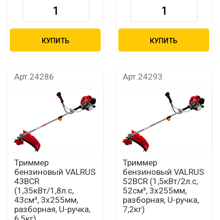
КУПИТЬ
КУПИТЬ
Арт.24286
Арт.24293
Триммер
Триммер
бензиновый VALRUS
бензиновый VALRUS
43BCR
52BCR (1,5кВт/2л.с,
(1,35кВт/1,8л.с,
52см³, 3х255мм,
43см³, 3х255мм,
разборная, U-ручка,
разборная, U-ручка,
7,2кг)
6,5кг)