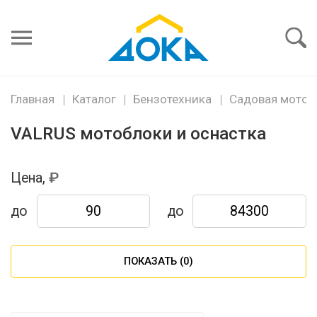
Я забыл
пароль
Войти
Главная
Каталог
Бензотехника
Садовая мото и
VALRUS мотоблоки и оснаcтка
Цена,
до
до
ПОКАЗАТЬ (
0
)