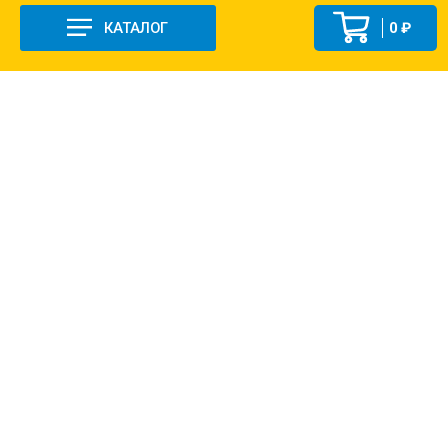
КАТАЛОГ
0 ₽
+7 (831-47) 9-83-32
г. Арзамас, ул. Заготзерно, стр. 2
Настройка и консультация по 1С Soft-link.ru
Политика в отношении обработки
персональных данных
2013-2026 ©