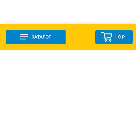
КАТАЛОГ
0 ₽
+7 (831-47) 9-83-32
г. Арзамас, ул. Заготзерно, стр. 2
Настройка и консультация по 1С Soft-link.ru