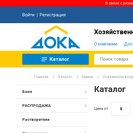
В связи с рез
Войти
Регистрация
Хозяйственн
О компании
Дос
Каталог
Главная
Каталог
Химия
Освежитель возд
Каталог
Баня
РАСПРОДАЖА
Цена от
Растворители