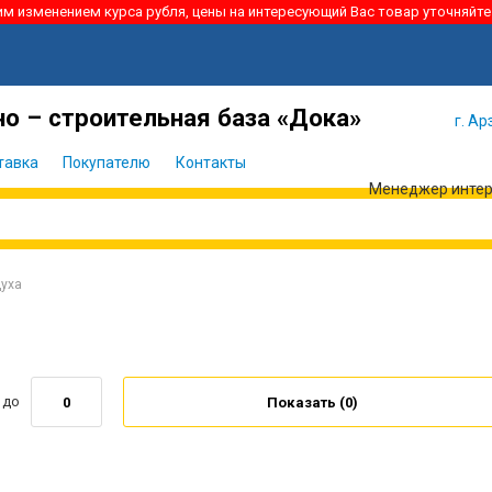
ким изменением курса рубля, цены на интересующий Вас товар уточняйте
Я забыл
Войти
пароль
о – строительная база «Дока»
г. Ар
тавка
Покупателю
Контакты
Менеджер интерн
уха
до
Показать (
0
)