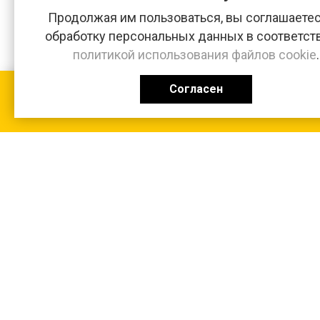
Продолжая им пользоваться, вы соглашаетес
обработку персональных данных в соответст
политикой использования файлов cookie
.
Согласен
КАТАЛОГ
0 ₽
+7 (831-47) 9-83-32
г. Арзамас, ул. Заготзерно, стр. 2
Настройка и консультация по 1С Soft-link.ru