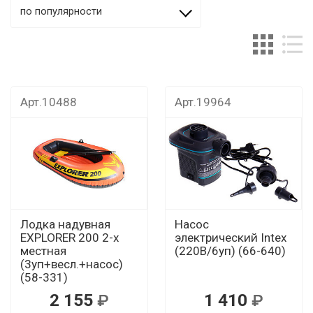
по популярности
Арт.10488
Арт.19964
Лодка надувная
Насос
EXPLORER 200 2-х
электрический Intex
местная
(220В/6уп) (66-640)
(3уп+весл.+насос)
(58-331)
2 155
1 410