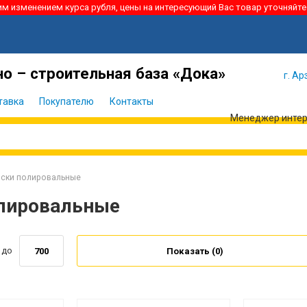
ким изменением курса рубля, цены на интересующий Вас товар уточняйте
Я забыл
Войти
пароль
о – строительная база «Дока»
г. Ар
тавка
Покупателю
Контакты
Менеджер интерн
ски полировальные
лировальные
до
Показать (
0
)