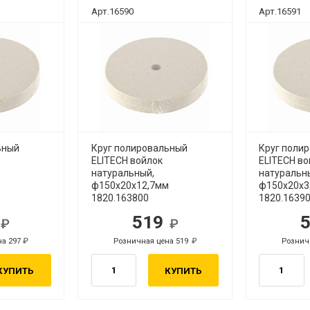
Арт.16590
Арт.16591
ьный
Круг полировальный
Круг поли
ELITECH войлок
ELITECH во
натуральный,
натуральн
ф150х20х12,7мм
ф150х20х
1820.163800
1820.1639
7
519
б.
руб.
на 297
Розничная цена 519
Рознич
руб.
руб.
КУПИТЬ
КУПИТЬ