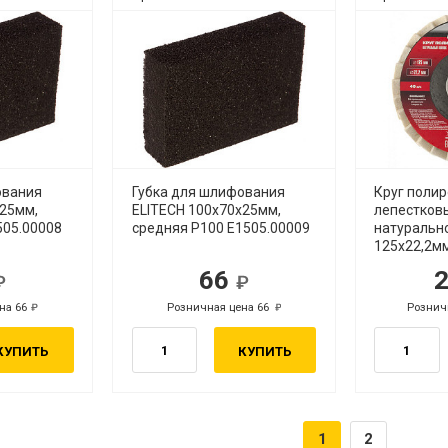
ования
Губка для шлифования
Круг поли
х25мм,
ELITECH 100х70х25мм,
лепестков
505.00008
средняя Р100 E1505.00009
натуральн
125х22,2мм
66
б.
руб.
на 66
Розничная цена 66
Рознич
руб.
руб.
КУПИТЬ
КУПИТЬ
1
2