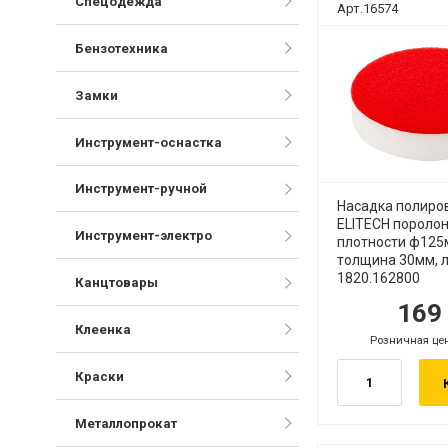
Спецодежда
Арт.16574
Бензотехника
Замки
Инструмент-оснастка
Инструмент-ручной
Насадка полиро
ELITECH пороло
Инструмент-электро
плотности ф125
толщина 30мм, 
1820.162800
Канцтовары
16
руб.
ру
Клеенка
Розничная це
руб.
Краски
Металлопрокат