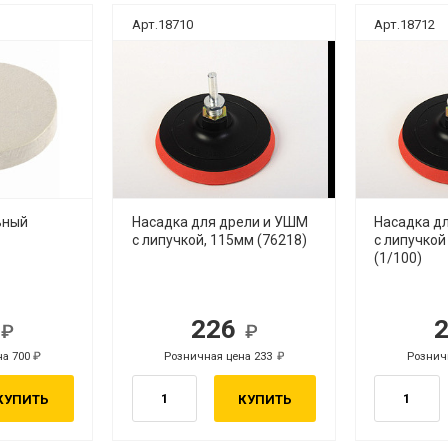
Арт.18710
Арт.18712
ьный
Насадка для дрели и УШМ
Насадка д
с липучкой, 115мм (76218)
с липучкой
(1/100)
0
226
б.
руб.
на 700
Розничная цена 233
Рознич
руб.
руб.
КУПИТЬ
КУПИТЬ