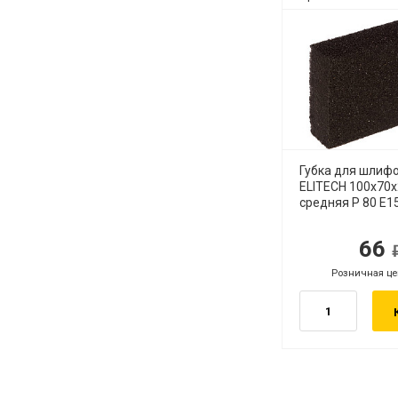
Губка для шлиф
ELITECH 100х70
средняя Р 80 E1
66
руб.
ру
Розничная це
руб.