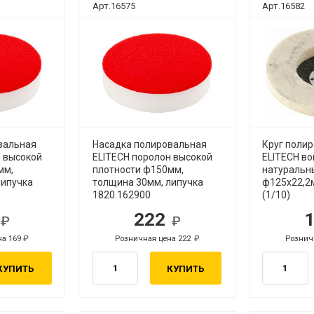
Арт.16575
Арт.16582
вальная
Насадка полировальная
Круг поли
н высокой
ELITECH поролон высокой
ELITECH во
мм,
плотности ф150мм,
натуральн
липучка
толщина 30мм, липучка
ф125х22,2
1820.162900
(1/10)
9
222
б.
руб.
на 169
Розничная цена 222
Рознич
руб.
руб.
КУПИТЬ
КУПИТЬ