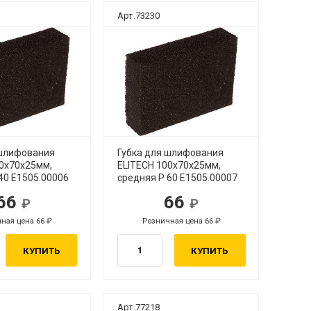
Арт.73230
 шлифования
Губка для шлифования
00х70х25мм,
ELITECH 100х70х25мм,
40 E1505.00006
средняя Р 60 E1505.00007
66
66
ная цена 66
Розничная цена 66
КУПИТЬ
КУПИТЬ
Арт.77218