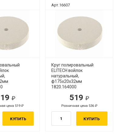
Арт.16607
ровальный
Круг полировальный
йлок
ELITECH войлок
ый,
натуральный,
32мм
ф175х20х32мм
00
1820.164000
519
519
ная цена 519
Розничная цена 536
КУПИТЬ
КУПИТЬ