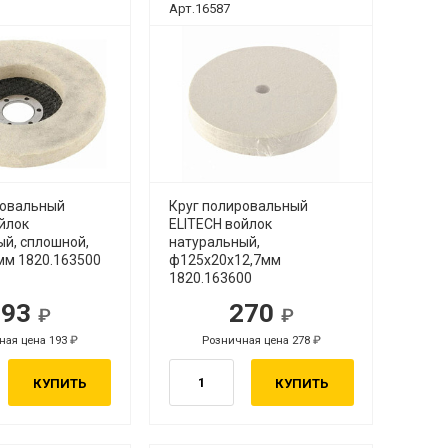
Арт.16587
ровальный
Круг полировальный
йлок
ELITECH войлок
ый, сплошной,
натуральный,
мм 1820.163500
ф125х20х12,7мм
1820.163600
193
270
ная цена 193
Розничная цена 278
КУПИТЬ
КУПИТЬ