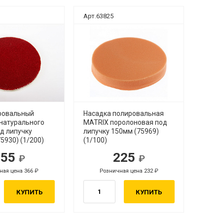
Арт.63825
ровальный
Насадка полировальная
 натурального
MATRIX поролоновая под
д липучку
липучку 150мм (75969)
5930) (1/200)
(1/100)
355
225
ная цена 366
Розничная цена 232
КУПИТЬ
КУПИТЬ