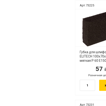
Арт.73225
Губка для шлиф
ELITECH 100х70
мягкая Р 60 E15
57
руб.
руб
Розничная це
руб.
Арт.73231