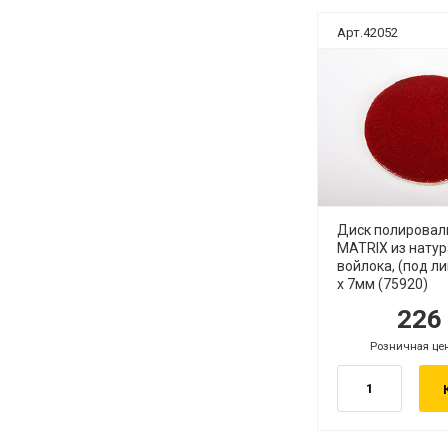
Арт.42052
Диск полирова
MATRIX из нату
войлока, (под ли
х 7мм (75920)
22
руб.
ру
Розничная це
руб.