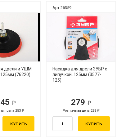
Арт.26359
ля дрели и УШМ
Насадка для дрели ЗУБР с
 125мм (76220)
липучкой, 125мм (3577-
125)
245
279
ная цена 253
Розничная цена 288
КУПИТЬ
КУПИТЬ