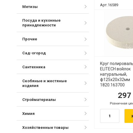
Арт.16589
Метизы
Посуда и кухонные
принадлежности
Прочие
Сад-огород
Круг полировал
Сантехника
ELITECH войлок
натуральный,
ф125х20х32мм
Скобяные и жестяные
1820.163700
изделия
29
руб.
ру
Стройматериалы
Розничная це
руб.
Химия
Хозяйственные товары