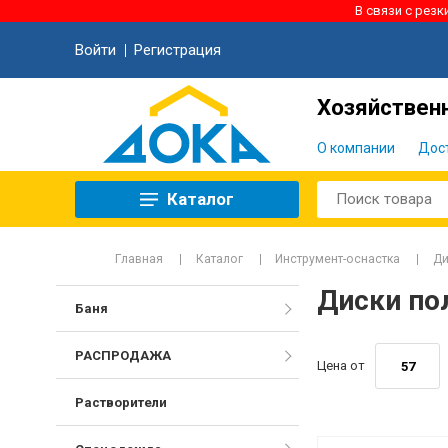
В связи с рез
Войти
Регистрация
Хозяйственн
О компании
Дос
Каталог
Главная
Каталог
Инструмент-оснастка
Ди
Диски по
Баня
РАСПРОДАЖА
Цена от
Растворители