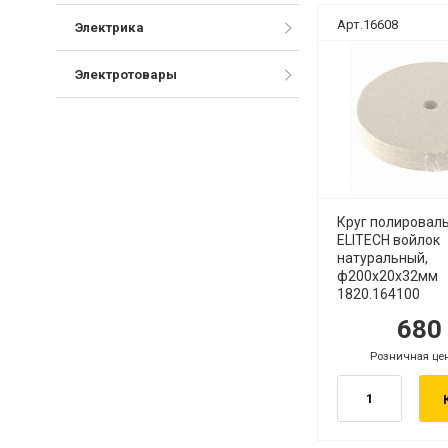
Арт.16608
Электрика
Электротовары
Круг полировал
ELITECH войлок
натуральный,
ф200х20х32мм
1820.164100
68
руб.
ру
Розничная це
руб.