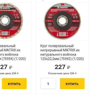
ровальный
Круг полировальный
ый MATRIX из
непрерывный MATRIX из
ого войлока
натурального войлока
 (75934) (1/200)
125х22,2мм (75942) (1/200)
227
227
ная цена 234
Розничная цена 234
КУПИТЬ
КУПИТЬ