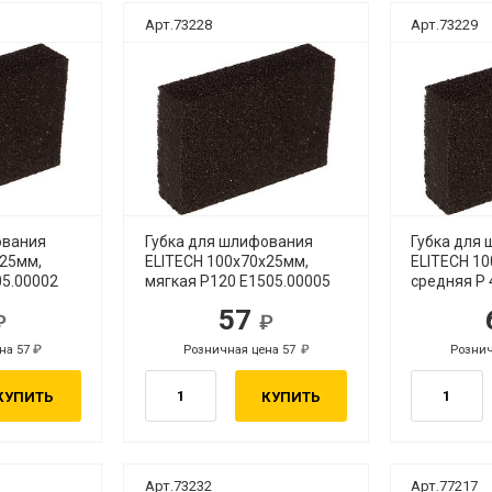
Арт.73228
Арт.73229
ования
Губка для шлифования
Губка для
х25мм,
ELITECH 100х70х25мм,
ELITECH 1
05.00002
мягкая Р120 E1505.00005
средняя Р 
57
.
руб.
на 57
Розничная цена 57
Рознич
руб.
руб.
КУПИТЬ
КУПИТЬ
Арт.73232
Арт.77217