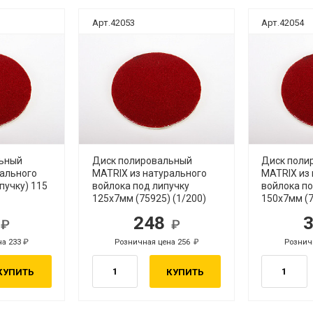
Арт.42053
Арт.42054
льный
Диск полировальный
Диск поли
рального
MATRIX из натурального
MATRIX из
пучку) 115
войлока под липучку
войлока по
125х7мм (75925) (1/200)
150х7мм (7
6
248
б.
руб.
на 233
Розничная цена 256
Рознич
руб.
руб.
КУПИТЬ
КУПИТЬ