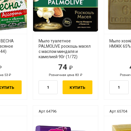
 ВЕСНА
Мыло туалетное
Мыло хозя
овсяное
PALMOLIVE роскошь масел
НМЖК 65% 
/44)
с маслом миндаля и
камелией 90г (1/72)
74
.
руб.
на 53
Розничная цена 83
Рознич
руб.
руб.
КУПИТЬ
КУПИТЬ
Арт.64796
Арт.65704