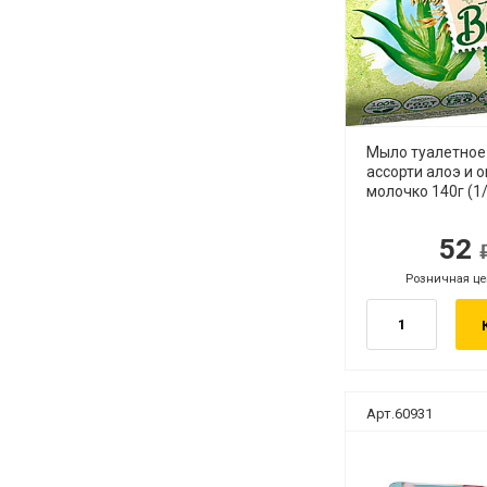
Мыло туалетное
ассорти алоэ и 
молочко 140г (1
52
руб.
руб
Розничная це
руб.
Арт.60931