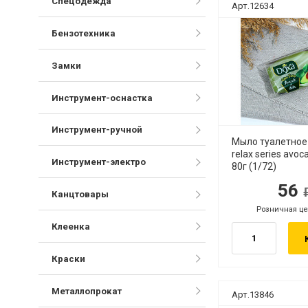
Спецодежда
Арт.12634
Бензотехника
Замки
Инструмент-оснастка
Инструмент-ручной
Мыло туалетно
relax series avo
Инструмент-электро
80г (1/72)
56
руб.
ру
Канцтовары
Розничная це
руб.
Клеенка
Краски
Металлопрокат
Арт.13846