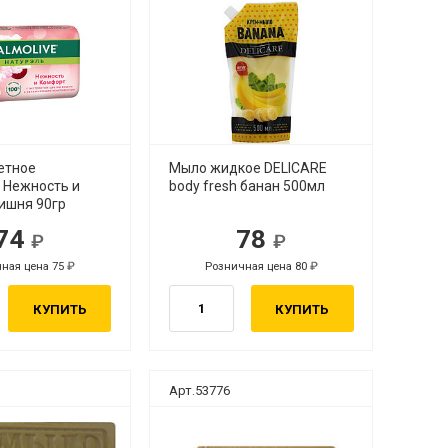
етное
Мыло жидкое DELICARE
 Нежность и
body fresh банан 500мл
ишня 90гр
74
78
ная цена 75
Розничная цена 80
КУПИТЬ
КУПИТЬ
Арт.53776