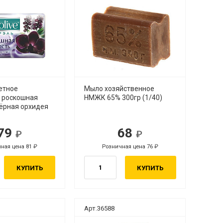
етное
Мыло хозяйственное
 роскошная
НМЖК 65% 300гр (1/40)
чёрная орхидея
79
68
ная цена 81
Розничная цена 76
КУПИТЬ
КУПИТЬ
Арт.36588