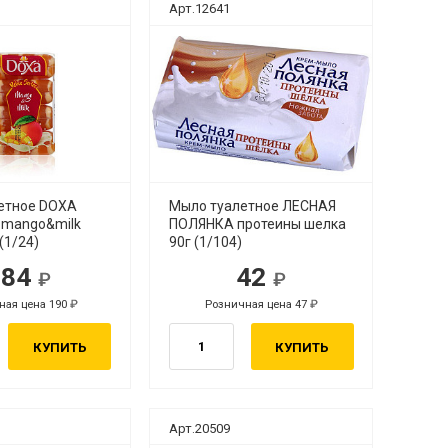
Арт.12641
етное DOXA
Мыло туалетное ЛЕСНАЯ
es mango&milk
ПОЛЯНКА протеины шелка
(1/24)
90г (1/104)
184
42
ная цена 190
Розничная цена 47
КУПИТЬ
КУПИТЬ
Арт.20509