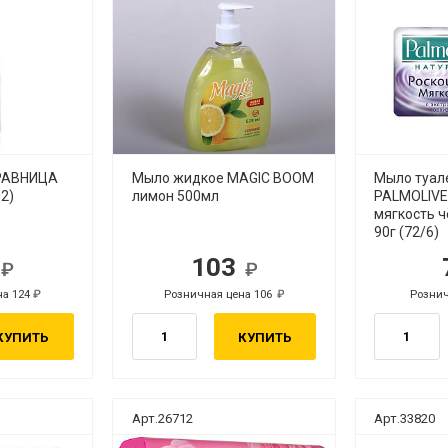
РАВНИЦА
Мыло жидкое MAGIC BOOM
Мыло туал
12)
лимон 500мл
PALMOLIVE
мягкость 
90г (72/6)
0
103
.
руб.
на 124
Розничная цена 106
Рознич
руб.
руб.
КУПИТЬ
КУПИТЬ
Арт.26712
Арт.33820