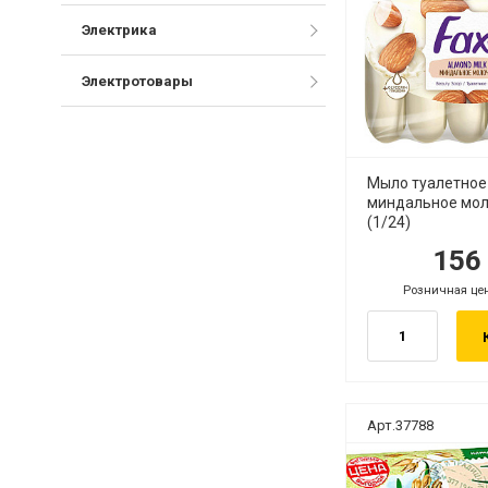
Электрика
Электротовары
Мыло туалетное
миндальное мол
(1/24)
15
руб.
руб
Розничная це
руб.
Арт.37788