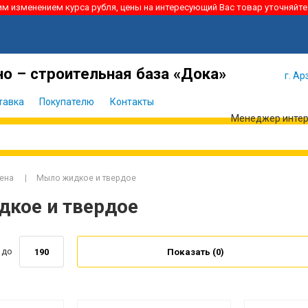
ким изменением курса рубля, цены на интересующий Вас товар уточняйте
Я забыл
Войти
пароль
о – строительная база «Дока»
г. Ар
тавка
Покупателю
Контакты
Менеджер интерн
иена
Мыло жидкое и твердое
кое и твердое
до
Показать (
0
)