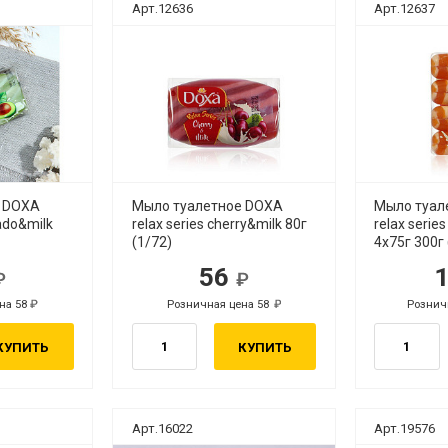
Арт.12636
Арт.12637
е DOXA
Мыло туалетное DOXA
Мыло туал
cado&milk
relax series cherry&milk 80г
relax seri
(1/72)
4х75г 300г 
56
б.
руб.
на 58
Розничная цена 58
Рознич
руб.
руб.
КУПИТЬ
КУПИТЬ
Арт.16022
Арт.19576