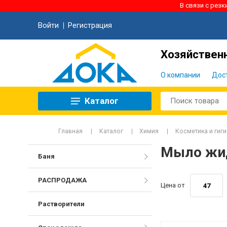
В связи с рез
Войти
Регистрация
Хозяйственн
О компании
Дос
Каталог
Главная
Каталог
Химия
Косметика и гиг
Мыло жид
Баня
РАСПРОДАЖА
Цена от
Растворители