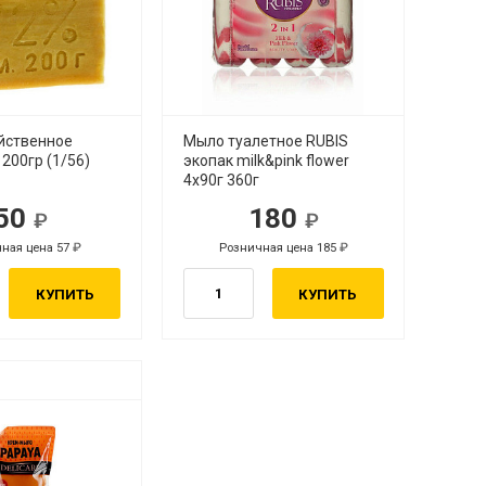
йственное
Мыло туалетное RUBIS
200гр (1/56)
экопак milk&pink flower
4х90г 360г
50
180
ная цена 57
Розничная цена 185
КУПИТЬ
КУПИТЬ