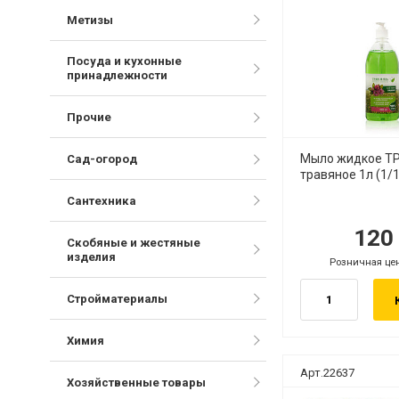
Метизы
Посуда и кухонные
принадлежности
Прочие
Мыло жидкое Т
Сад-огород
травяное 1л (1/
Сантехника
12
руб.
руб
Скобяные и жестяные
изделия
Розничная це
руб.
Стройматериалы
Химия
Арт.22637
Хозяйственные товары