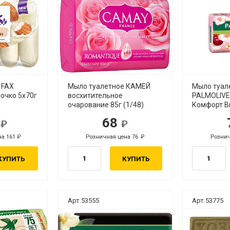
 FAX
Мыло туалетное КАМЕЙ
Мыло туал
очко 5х70г
восхитительное
PALMOLIVE
очарование 85г (1/48)
Комфорт В
6
68
.
руб.
на 161
Розничная цена 76
Рознич
руб.
руб.
КУПИТЬ
КУПИТЬ
Арт.53555
Арт.53775