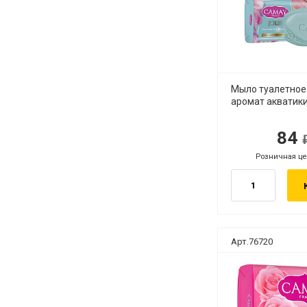
Мыло туалетно
аромат акватики
84
руб.
руб
Розничная це
руб.
Арт.76720