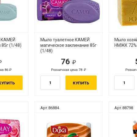
е КАМЕЙ
Мыло туалетное КАМЕЙ
Мыло хозя
 85г (1/48)
магическое заклинание 85г
НМЖК 72% 
(1/48)
76
.
руб.
на 86
Розничная цена 78
Рознич
руб.
руб.
КУПИТЬ
КУПИТЬ
Арт.86884
Арт.88798