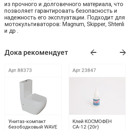
из прочного и долговечного материала, что
позволяет гарантировать безопасность и
надежность его эксплуатации. Подходит для
мотокультиваторов: Magnum, Skipper, Shtenli
и др .
Дока рекомендует
т
Дока рекомендует
Дока рекомендуе
Арт.88373
Арт.23847
Унитаз-компакт
Клей КОСМОФЕН
безободковый WAVE
СА-12 (20г)