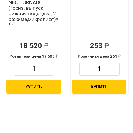
NEO TORNADO
(гориз. выпуск,
нижняя подводка, 2
режима,микролифт)*
**
18 520
253
Р
Р
Розничная цена 19 600
Розничная цена 261
Р
Р
КУПИТЬ
КУПИТЬ