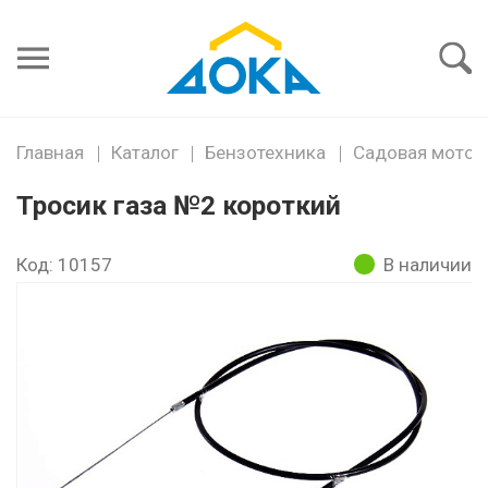
Я забыл
пароль
Войти
Главная
Каталог
Бензотехника
Садовая мото и
Тросик газа №2 короткий
Код: 10157
В наличии