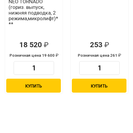
NEO TORNADO
(гориз. выпуск,
нижняя подводка, 2
режима,микролифт)*
**
18 520
253
Р
Р
Розничная цена 19 600
Розничная цена 261
Р
Р
КУПИТЬ
КУПИТЬ