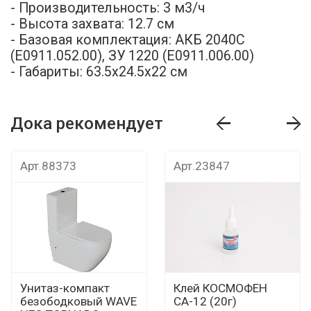
- Производительность: 3 м3/ч
- Высота захвата: 12.7 см
- Базовая комплектация: АКБ 2040С
(Е0911.052.00), ЗУ 1220 (Е0911.006.00)
- Габариты: 63.5х24.5х22 см
Дока рекомендует
т
Дока рекомендует
Дока рекомендуе
Арт.88373
Арт.23847
Унитаз-компакт
Клей КОСМОФЕН
безободковый WAVE
СА-12 (20г)