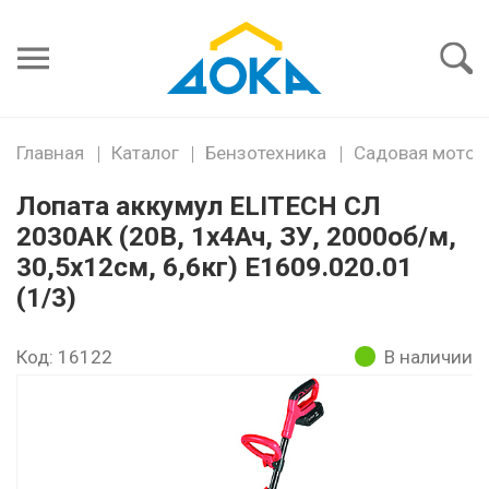
Я забыл
пароль
Войти
Главная
Каталог
Бензотехника
Садовая мото и
Лопата аккумул ELITECH СЛ
2030АК (20В, 1х4Ач, ЗУ, 2000об/м,
30,5х12см, 6,6кг) E1609.020.01
(1/3)
Код: 16122
В наличии