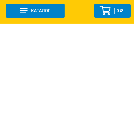
КАТАЛОГ
0 ₽
+7 (831-47) 9-83-32
г. Арзамас, ул. Заготзерно, стр. 2
Настройка и консультация по 1С Soft-link.ru
Политика в отношении обработки
персональных данных
2013-2026 ©