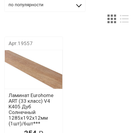
по популярности
Арт.19557
Ламинат Eurohome
ART (33 класс) V4
K405 Дуб
Солнечный
1285х192х12мм
(1шт)/6шт***