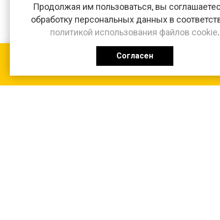
Продолжая им пользоваться, вы соглашаетес
обработку персональных данных в соответст
политикой использования файлов cookie
.
Согласен
КАТАЛОГ
0 ₽
+7 (831-47) 9-83-32
г. Арзамас, ул. Заготзерно, стр. 2
Настройка и консультация по 1С Soft-link.ru