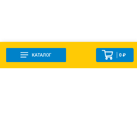
КАТАЛОГ
0 ₽
+7 (831-47) 9-83-32
г. Арзамас, ул. Заготзерно, стр. 2