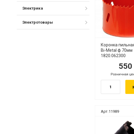
Электрика
Электротовары
Коронка пильна
Bi-Metal ф 70мм
1820.062300
55
руб.
ру
Розничная це
руб.
Арт.11989