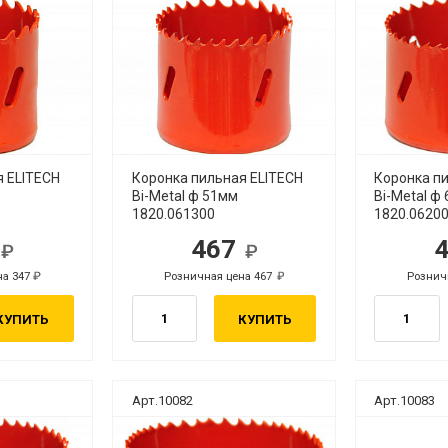
я ELITECH
Коронка пильная ELITECH
Коронка п
Bi-Metal ф 51мм
Bi-Metal ф
1820.061300
1820.0620
7
467
б.
руб.
на 347
Розничная цена 467
Рознич
руб.
руб.
КУПИТЬ
КУПИТЬ
Арт.10082
Арт.10083