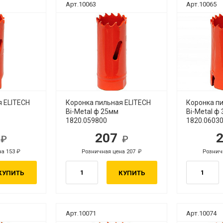
Арт.10063
Арт.10065
я ELITECH
Коронка пильная ELITECH
Коронка п
Bi-Metal ф 25мм
Bi-Metal ф
1820.059800
1820.0603
3
207
б.
руб.
на 153
Розничная цена 207
Рознич
руб.
руб.
КУПИТЬ
КУПИТЬ
Арт.10071
Арт.10074