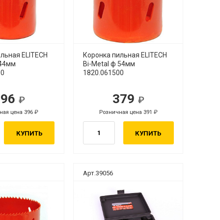
ильная ELITECH
Коронка пильная ELITECH
 44мм
Bi-Metal ф 54мм
00
1820.061500
396
379
ная цена 396
Розничная цена 391
КУПИТЬ
КУПИТЬ
Арт.39056