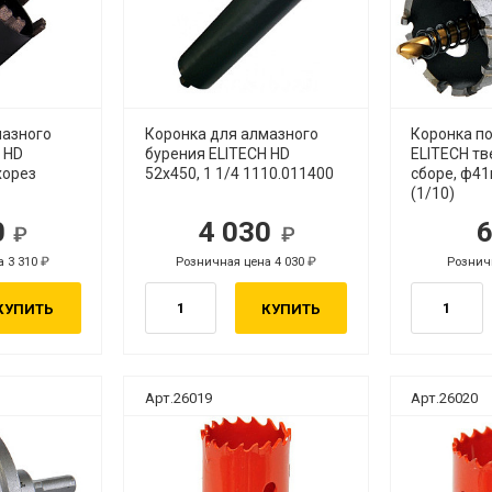
мазного
Коронка для алмазного
Коронка п
 HD
бурения ELITECH HD
ELITECH тв
ухорез
52х450, 1 1/4 1110.011400
сборе, ф4
(1/10)
0
4 030
б.
руб.
а 3 310
Розничная цена 4 030
Рознич
руб.
руб.
КУПИТЬ
КУПИТЬ
Арт.26019
Арт.26020