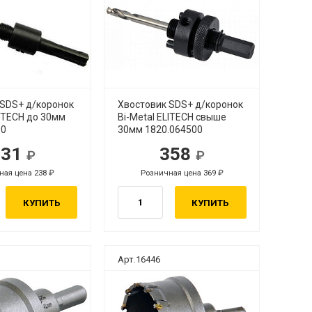
 SDS+ д/коронок
Хвостовик SDS+ д/коронок
LITECH до 30мм
Bi-Metal ELITECH свыше
00
30мм 1820.064500
231
358
ная цена 238
Розничная цена 369
КУПИТЬ
КУПИТЬ
Арт.16446