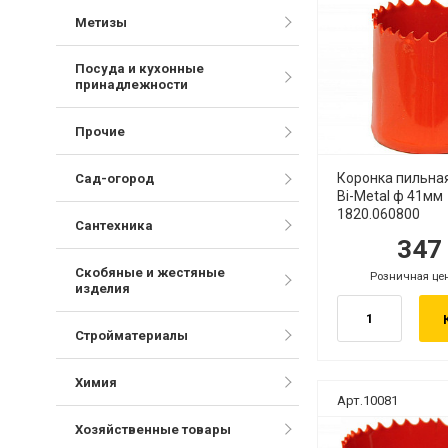
Метизы
Посуда и кухонные
принадлежности
Прочие
Коронка пильна
Сад-огород
Bi-Metal ф 41мм
1820.060800
Сантехника
34
руб.
ру
Скобяные и жестяные
Розничная це
руб.
изделия
Стройматериалы
Химия
Арт.10081
Хозяйственные товары