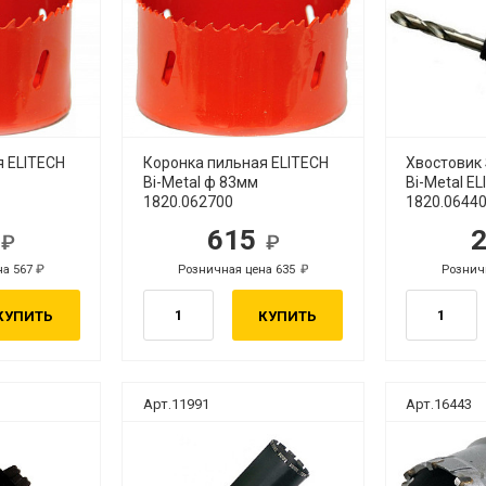
я ELITECH
Коронка пильная ELITECH
Хвостовик
Bi-Metal ф 83мм
Bi-Metal E
1820.062700
1820.0644
0
615
б.
руб.
на 567
Розничная цена 635
Рознич
руб.
руб.
КУПИТЬ
КУПИТЬ
Арт.11991
Арт.16443