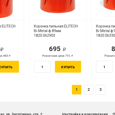
я ELITECH
Коронка пильная ELITECH
Коронка п
Bi-Metal ф 89мм
Bi-Metal 
1820.062900
1820.0633
0
695
б.
руб.
на 443
Розничная цена 715
Рознич
руб.
руб.
КУПИТЬ
КУПИТЬ
1
2
3
ас, ул. Заготзерно, стр. 2
Настройка и консультация
П