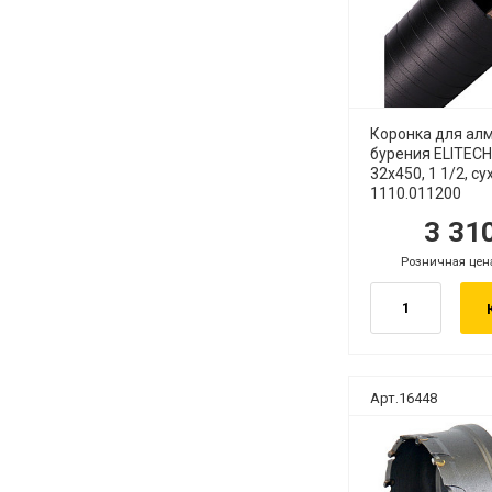
Коронка для ал
бурения ELITECH
32х450, 1 1/2, с
1110.011200
3 31
руб.
ру
Розничная цен
руб.
Арт.16448