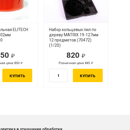
ильная ELITECH
Набор кольцевых пил по
ф102мм
дереву MATRIX 19-127мм
00
12 предметов (70472)
(1/20)
850
820
ная цена 850
Розничная цена 845
КУПИТЬ
КУПИТЬ
олитика в отношении обработки