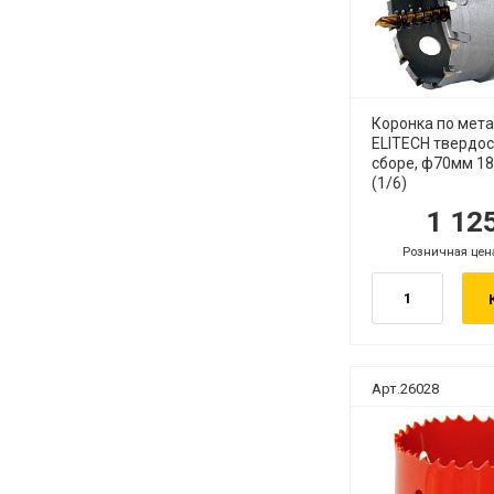
Коронка по мет
ELITECH твердос
сборе, ф70мм 1
(1/6)
1 12
руб.
ру
Розничная цен
руб.
Арт.26028