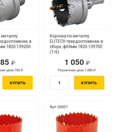
о металлу
Коронка по металлу
ердосплавная, в
ELITECH твердосплавная, в
1мм 1820.139200
сборе, ф64мм 1820.139700
(1/6)
685
1 050
ная цена 705
Розничная цена 1 085
КУПИТЬ
КУПИТЬ
Арт.26021