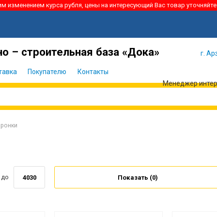
ким изменением курса рубля, цены на интересующий Вас товар уточняйте
Я забыл
Войти
пароль
о – строительная база «Дока»
г. Ар
тавка
Покупателю
Контакты
Менеджер интерн
ронки
до
Показать (
0
)