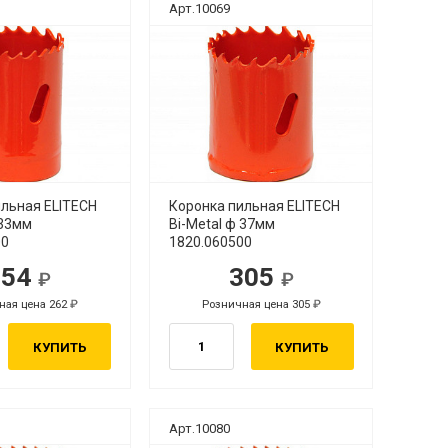
Арт.10069
ильная ELITECH
Коронка пильная ELITECH
 33мм
Bi-Metal ф 37мм
00
1820.060500
254
305
ная цена 262
Розничная цена 305
КУПИТЬ
КУПИТЬ
Арт.10080