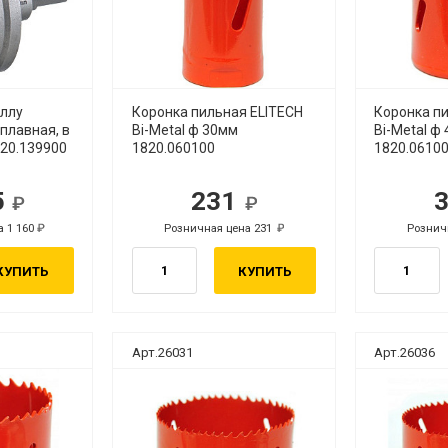
аллу
Коронка пильная ELITECH
Коронка п
плавная, в
Bi-Metal ф 30мм
Bi-Metal ф
820.139900
1820.060100
1820.0610
5
231
б.
руб.
а 1 160
Розничная цена 231
Рознич
руб.
руб.
КУПИТЬ
КУПИТЬ
Арт.26031
Арт.26036