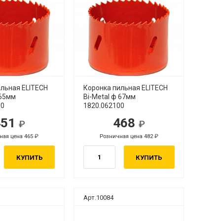
ильная ELITECH
Коронка пильная ELITECH
 65мм
Bi-Metal ф 67мм
00
1820.062100
451
468
ная цена 465
Розничная цена 482
КУПИТЬ
КУПИТЬ
Арт.10084