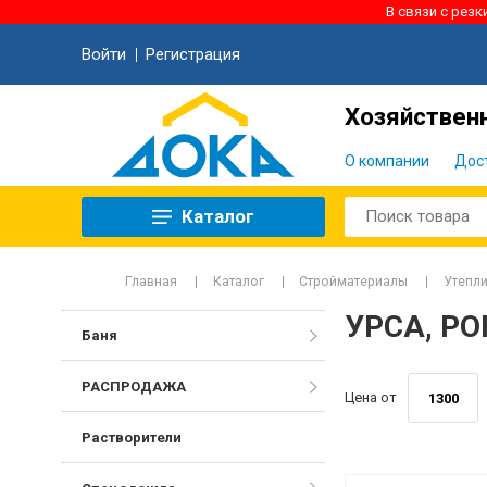
В связи с рез
Войти
Регистрация
Хозяйственн
О компании
Дос
Каталог
Главная
Каталог
Стройматериалы
Утепл
УРСА, Р
Баня
РАСПРОДАЖА
Цена от
Растворители