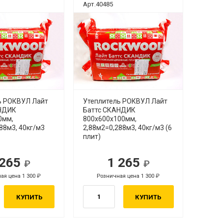
Арт.40485
ь РОКВУЛ Лайт
Утеплитель РОКВУЛ Лайт
АНДИК
Баттс СКАНДИК
0мм,
800х600х100мм,
88м3, 40кг/м3
2,88м2=0,288м3, 40кг/м3 (6
плит)
 265
1 265
ая цена 1 300
Розничная цена 1 300
КУПИТЬ
КУПИТЬ