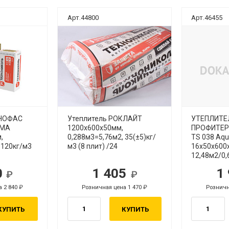
Арт.44800
Арт.46455
ХНОФАС
Утеплитель РОКЛАЙТ
УТЕПЛИТЕ
ИМА
1200х600х50мм,
ПРОФИТЕР
,
0,288м3=5,76м2, 35(±5)кг/
TS 038 Aqu
 120кг/м3
м3 (8 плит) /24
16x50x600
12,48м2/0
0
1 405
1
уб.
а 2 840
Розничная цена 1 470
Розничн
руб.
КУПИТЬ
КУПИТЬ