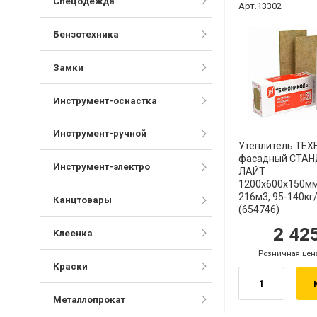
Спецодежда
Арт.13302
Бензотехника
Замки
Инструмент-оснастка
Инструмент-ручной
Утеплитель ТЕ
фасадный СТА
Инструмент-электро
ЛАЙТ
1200х600х150мм
216м3, 95-140кг
Канцтовары
(654746)
2 42
руб.
р
Клеенка
Розничная цен
руб.
Краски
Металлопрокат