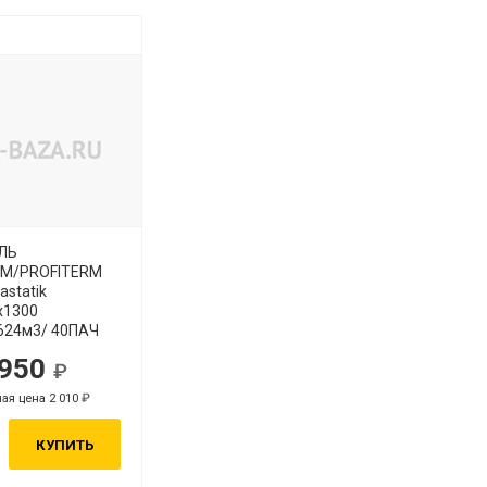
ЛЬ
М/PROFITERM
astatik
x1300
,624м3/ 40ПАЧ
 950
ая цена 2 010
КУПИТЬ