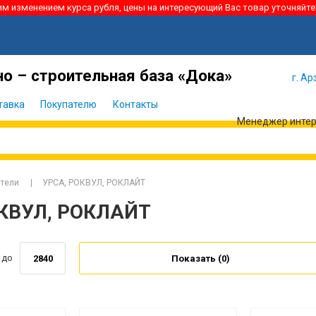
ким изменением курса рубля, цены на интересующий Вас товар уточняйте
Я забыл
Войти
пароль
о – строительная база «Дока»
г. Ар
тавка
Покупателю
Контакты
Менеджер интерн
ители
УРСА, РОКВУЛ, РОКЛАЙТ
ОКВУЛ, РОКЛАЙТ
до
Показать (
0
)