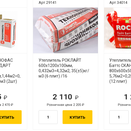
Арт.29141
Арт.34014
ХНОФАС
Утеплитель РОКЛАЙТ
Утеплител
НДАРТ
600х1200х100мм,
Баттс СК
0,432м3=4,32м2, 35(±5)кг/
800х600х5
,1,44м2=0,
м3 (6 плит) /16
5,76м2=0,2
/м3 (2шт)
(12 плит)
5
2 110
1
уб.
руб.
а 2 470
Розничная цена 2 205
Розничн
руб.
руб.
КУПИТЬ
КУПИТЬ