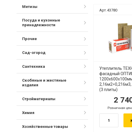
Метизы
Арт.43780
Посуда и кухонные
принадлежности
Прочие
Сад-огород
Сантехника
Утеплитель ТЕ
фасадный ОПТ
1200х600х100мм
Скобяные и жестяные
2,16м2=0,216м3,
изделия
(3 плиты)
2 74
руб.
р
Стройматериалы
Розничная цен
руб.
Химия
Хозяйственные товары