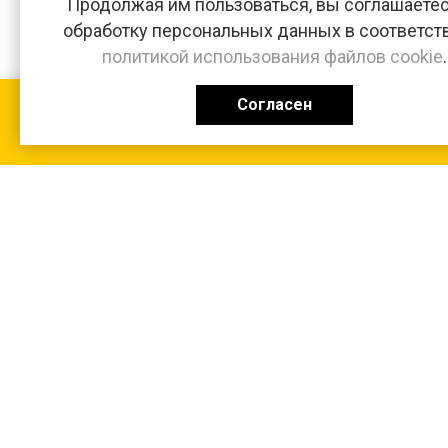
Продолжая им пользоваться, вы соглашаетес
обработку персональных данных в соответст
политикой использования файлов cookie
.
Согласен
КАТАЛОГ
0 ₽
+7 (831-47) 9-83-32
г. Арзамас, ул. Заготзерно, стр. 2
Настройка и консультация по 1С Soft-link.ru