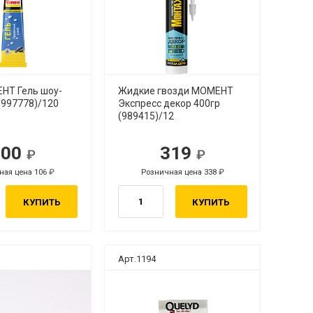
НТ Гель шоу-
Жидкие гвозди МОМЕНТ
(997778)/120
Экспресс декор 400гр
(989415)/12
100
319
ная цена 106
Розничная цена 338
КУПИТЬ
КУПИТЬ
Арт.1194