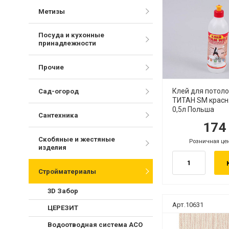
Метизы
Посуда и кухонные
принадлежности
Прочие
Клей для потол
Сад-огород
ТИТАН SM красн
0,5л Польша
Сантехника
17
руб.
ру
Скобяные и жестяные
Розничная це
руб.
изделия
Стройматериалы
3D Забор
Арт.10631
ЦЕРЕЗИТ
Водоотводная система АСО