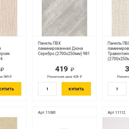
Панель ПВХ
Панель ПВ
я
ламинированная Дюна
ламиниров
ерсик
Серебро (2700х250мм) 981
Травентин
04
(2700х250
1
419
б.
руб.
на 389
Розничная цена 428
Рознич
руб.
руб.
КУПИТЬ
КУПИТЬ
Арт.11083
Арт.11112