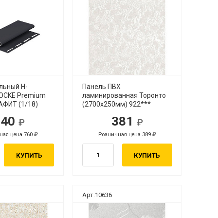
льный H-
Панель ПВХ
OCKE Premium
ламинированная Торонто
АФИТ (1/18)
(2700х250мм) 922***
740
381
ная цена 760
Розничная цена 389
КУПИТЬ
КУПИТЬ
Арт.10636