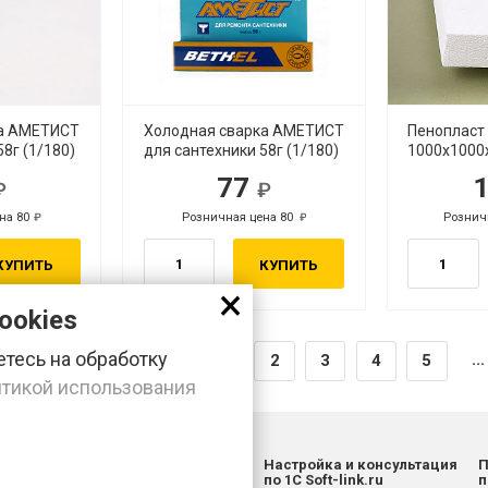
ка АМЕТИСТ
Холодная сварка АМЕТИСТ
Пенопласт 
8г (1/180)
для сантехники 58г (1/180)
1000х1000
77
б.
руб.
на 80
Розничная цена 80
Рознич
руб.
руб.
КУПИТЬ
КУПИТЬ
×
ookies
тесь на обработку
...
1
2
3
4
5
тикой использования
ас, ул. Заготзерно, стр. 2
Настройка и консультация
П
831-47) 9-83-32
по 1С Soft-link.ru
п