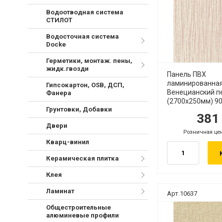
Водоотводная система
СТИЛОТ
Водосточная система
Docke
Герметики, монтаж. пены,
жидк.гвозди
Панель ПВХ
ламинированна
Гипсокартон, OSB, ДСП,
Венецианский п
Фанера
(2700х250мм) 9
Грунтовки, Добавки
38
руб.
ру
Двери
Розничная це
руб.
Кварц-винил
Керамическая плитка
Клея
Ламинат
Арт.10637
Общестроительные
алюминевые профили