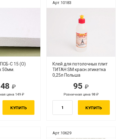
Арт.10183
ПСБ-С 15 (О)
Клей для потолочных плит
х 50мм.
ТИТАН SM красн.этикетка
0,25л Польша
148
95
ная цена 149
Розничная цена 98
КУПИТЬ
КУПИТЬ
Арт.10629