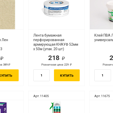
Лента бумажная
Клей ПВА 
я Лен
перфорированная
универсаль
армирующая КНАУФ 52мм
13
х 50м (упак. 20 шт)
1
218
б.
руб.
на 389
Розничная цена 229
Рознич
руб.
руб.
КУПИТЬ
КУПИТЬ
Арт.11405
Арт.11675