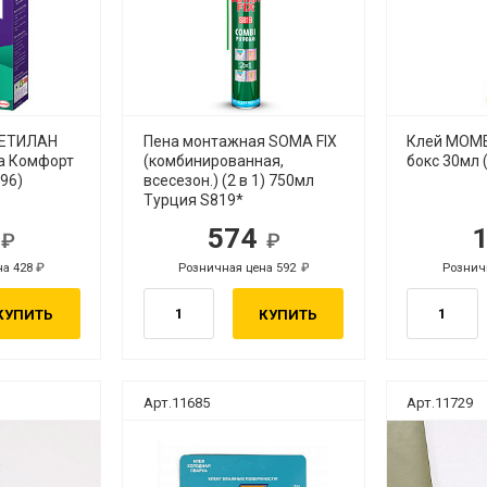
МЕТИЛАН
Пена монтажная SOMA FIX
Клей МОМЕ
а Комфорт
(комбинированная,
бокс 30мл 
296)
всесезон.) (2 в 1) 750мл
Турция S819*
3
574
б.
руб.
на 428
Розничная цена 592
Рознич
руб.
руб.
КУПИТЬ
КУПИТЬ
Арт.11685
Арт.11729