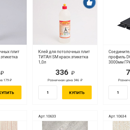
очных плит
Клей для потолочных плит
Соедините
.этикетка
ТИТАН SM красн.этикетка
профиль D
1,0л
3000мм ГР
4
336
б.
руб.
на 179
Розничная цена 346
Рознич
руб.
руб.
КУПИТЬ
КУПИТЬ
Арт.10633
Арт.10634