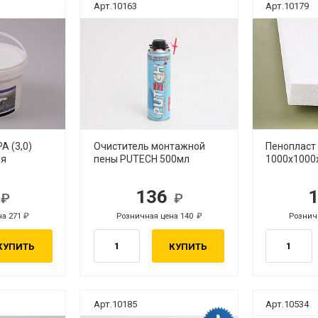
Арт.10163
Арт.10179
А (3,0)
Очиститель монтажной
Пенопласт 
ая
пены PUTECH 500мл
1000х1000
3
136
б.
руб.
на 271
Розничная цена 140
Рознич
руб.
руб.
КУПИТЬ
КУПИТЬ
Арт.10185
Арт.10534