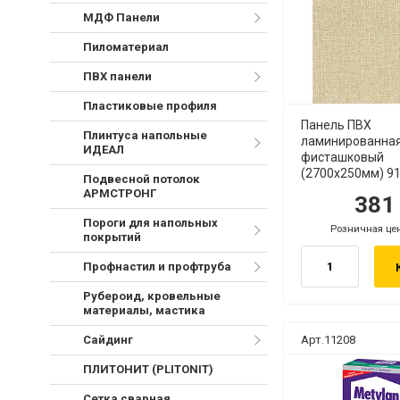
МДФ Панели
Пиломатериал
ПВХ панели
Пластиковые профиля
Панель ПВХ
Плинтуса напольные
ламинированна
ИДЕАЛ
фисташковый
(2700х250мм) 9
Подвесной потолок
АРМСТРОНГ
38
руб.
ру
Пороги для напольных
Розничная це
руб.
покрытий
Профнастил и профтруба
Рубероид, кровельные
материалы, мастика
Сайдинг
Арт.11208
ПЛИТОНИТ (PLITONIT)
Сетка сварная