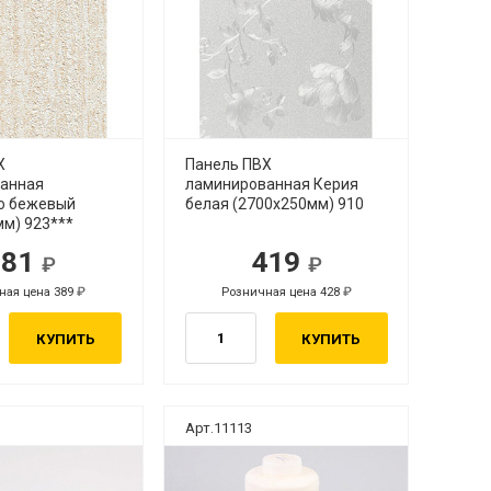
Х
Панель ПВХ
анная
ламинированная Керия
о бежевый
белая (2700х250мм) 910
мм) 923***
381
419
ная цена 389
Розничная цена 428
КУПИТЬ
КУПИТЬ
Арт.11113