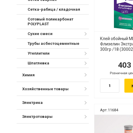
Сетка-рабица / кладочная
Сотовый поликарбонат
POLYPLAST
Сухие смеси
Клей обойный 
Трубы асбестоцементные
Флизелин Экстр
300гр /18 (3000
Утеплители
40
Шпатлевка
руб.
ру
Розничная це
руб.
Химия
Хозяйственные товары
Электрика
Арт.11684
Электротовары