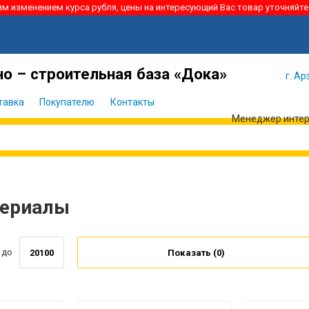
ким изменением курса рубля, цены на интересующий Вас товар уточняйте
Я забыл
Войти
пароль
о – строительная база «Дока»
г. Ар
тавка
Покупателю
Контакты
Менеджер интерн
териалы
до
Показать (
0
)