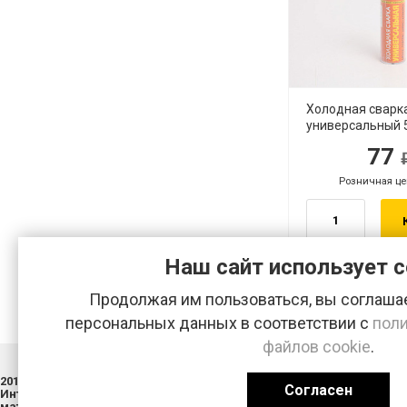
Холодная свар
универсальный 5
77
руб.
ру
Розничная це
руб.
Наш сайт использует c
Продолжая им пользоваться, вы соглашае
персональных данных в соответствии с
поли
файлов cookie
.
2013-2026 © Хозяйственно-строительная база «ДОКА»
г. Арзам
Согласен
Интернет-магазин строительных и отделочных
тел.:
8 (
материалов.