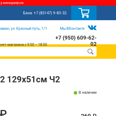
 у менеджеров.
База:
+7 (83147) 9-83-32
замас, ул. Красный путь, 1/1
Мы ВКонтакте
+7 (950) 609-62-
02
ет-магазина с 9:00 – 18:00
2 129х51см Ч2
В наличии
260