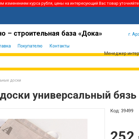
ким изменением курса рубля, цены на интересующий Вас товар уточняйте
Я забыл
Войти
пароль
о – строительная база «Дока»
г. Ар
тавка
Покупателю
Контакты
Менеджер интерн
ьные доски
 доски универсальный бязь 
Код: 39499
252