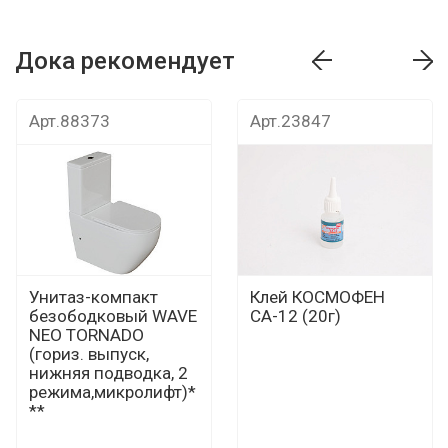
Дока рекомендует
т
Дока рекомендует
Дока рекомендуе
Арт.88373
Арт.23847
Унитаз-компакт
Клей КОСМОФЕН
безободковый WAVE
СА-12 (20г)
NEO TORNADO
(гориз. выпуск,
нижняя подводка, 2
режима,микролифт)*
**