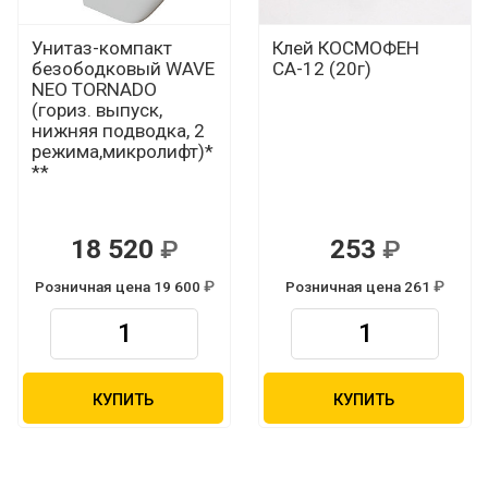
Унитаз-компакт
Клей КОСМОФЕН
безободковый WAVE
СА-12 (20г)
NEO TORNADO
(гориз. выпуск,
нижняя подводка, 2
режима,микролифт)*
**
18 520
253
Р
Р
Розничная цена 19 600
Розничная цена 261
Р
Р
КУПИТЬ
КУПИТЬ