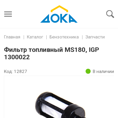
Я забыл
пароль
Войти
Главная
Каталог
Бензотехника
Запчасти
Фильтр топливный MS180, IGP
1300022
Код: 12827
В наличии