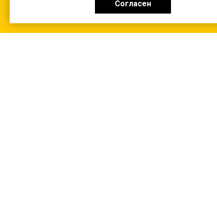
Согласен
КАТАЛОГ
0 ₽
+7 (831-47) 9-83-32
г. Арзамас, ул. Заготзерно, стр. 2
Настройка и консультация по 1С Soft-link.ru
Политика в отношении обработки
персональных данных
2013-2026 ©