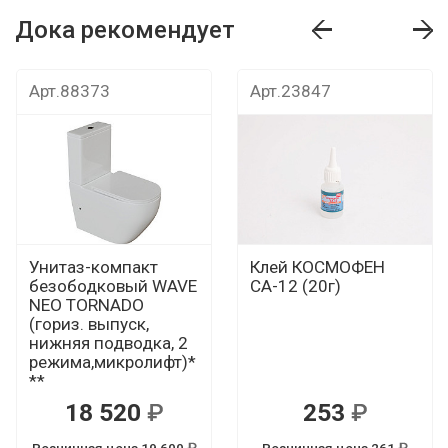
Дока рекомендует
т
Дока рекомендует
Дока рекомендуе
Арт.88373
Арт.23847
Унитаз-компакт
Клей КОСМОФЕН
безободковый WAVE
СА-12 (20г)
NEO TORNADO
(гориз. выпуск,
нижняя подводка, 2
режима,микролифт)*
**
18 520
253
Р
Р
Розничная цена 19 600
Розничная цена 261