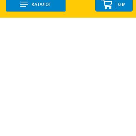
КАТАЛОГ
0 ₽
+7 (831-47) 9-83-32
г. Арзамас, ул. Заготзерно, стр. 2
Настройка и консультация по 1С Soft-link.ru
Политика в отношении обработки
персональных данных
2013-2026 ©
Хозяйственно-строительная база «ДОКА»