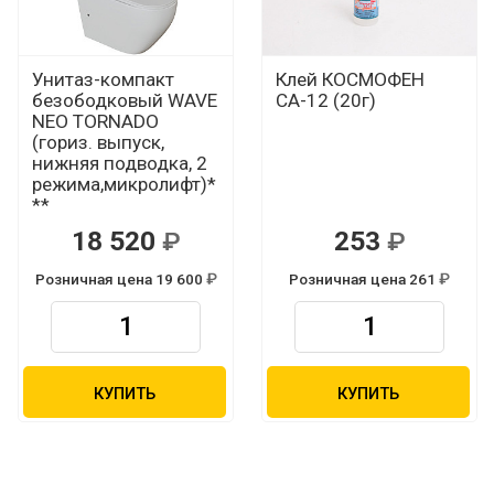
Унитаз-компакт
Клей КОСМОФЕН
безободковый WAVE
СА-12 (20г)
NEO TORNADO
(гориз. выпуск,
нижняя подводка, 2
режима,микролифт)*
**
18 520
253
Р
Р
Розничная цена 19 600
Розничная цена 261
Р
Р
КУПИТЬ
КУПИТЬ