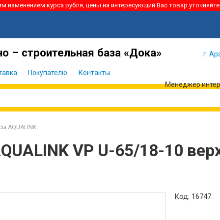
ким изменением курса рубля, цены на интересующий Вас товар уточняйте
Я забыл
Войти
пароль
о – строительная база «Дока»
г. Ар
тавка
Покупателю
Контакты
Менеджер интерн
сы AQUALINK
QUALINK VP U-65/18-10 вер
Код: 16747