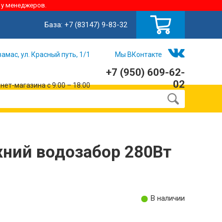
 у менеджеров.
База:
+7 (83147) 9-83-32
замас, ул. Красный путь, 1/1
Мы ВКонтакте
+7 (950) 609-62-
02
ет-магазина с 9:00 – 18:00
хний водозабор 280Вт
В наличии