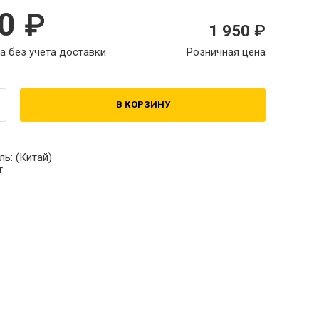
70
1 950
а без учета доставки
Розничная цена
В КОРЗИНУ
ль:
(Китай)
т