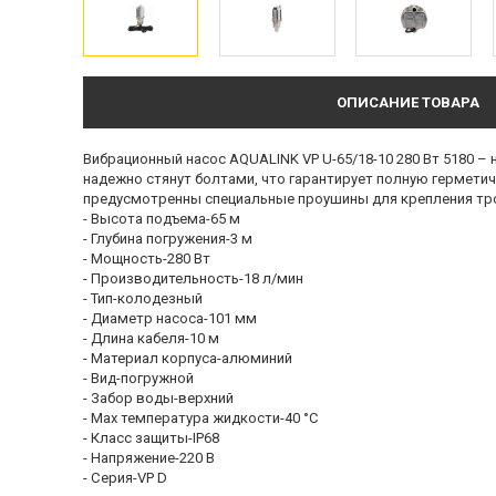
ОПИСАНИЕ ТОВАРА
Вибрационный насос AQUALINK VP U-65/18-10 280 Вт 5180 
надежно стянут болтами, что гарантирует полную герметич
предусмотренны специальные проушины для крепления трос
- Высота подъема-65 м
- Глубина погружения-3 м
- Мощность-280 Вт
- Производительность-18 л/мин
- Тип-колодезный
- Диаметр насоса-101 мм
- Длина кабеля-10 м
- Материал корпуса-алюминий
- Вид-погружной
- Забор воды-верхний
- Мах температура жидкости-40 °С
- Класс защиты-IP68
- Напряжение-220 В
- Серия-VP D