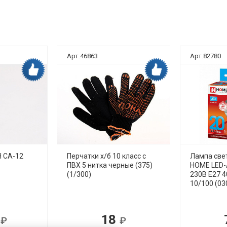
Арт.46863
Арт.82780
Дока рекомендует
Дока рекомендует
 СА-12
Перчатки х/б 10 класс с
Лампа све
ПВХ 5 нитка черные (375)
HOME LED-
(1/300)
230В Е27 
10/100 (03
3
18