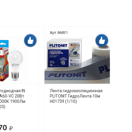
Арт.86831
Арт.8
Дока рекомендует
Дока рекомендует
тодиодная IN
Лента гидроизоляционная
Унит
A60-VC 20Вт
PLITONIT ГидроЛента 10м
безо
4000К 1900Лм
H01739 (1/10)
TORN
03)
нижн
режи
70
Р
Р