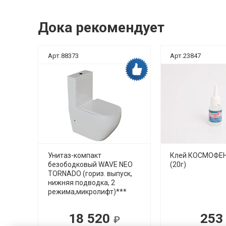
Дока рекомендует
Арт.88373
Арт.23847
ка рекомендует
Дока рекомендует
нная
Унитаз-компакт
Клей КОСМОФЕН
 10м
безободковый WAVE NEO
(20г)
TORNADO (гориз. выпуск,
нижняя подводка, 2
режима,микролифт)***
18 520
25
Р
Р