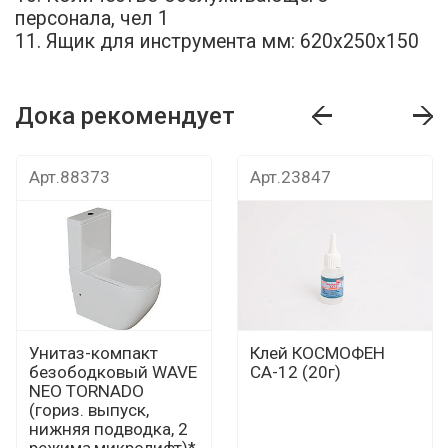
персонала, чел 1
11. Ящик для инструмента мм: 620х250х150
Дока рекомендует
т
Дока рекомендует
Дока рекомендуе
Арт.88373
Арт.23847
Унитаз-компакт
Клей КОСМОФЕН
безободковый WAVE
СА-12 (20г)
NEO TORNADO
(гориз. выпуск,
нижняя подводка, 2
режима,микролифт)*