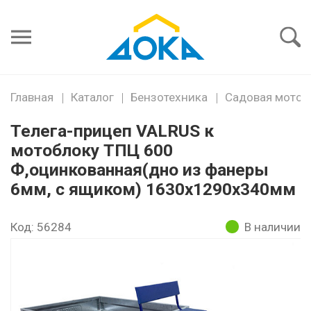
Я забыл
пароль
Войти
Главная
Каталог
Бензотехника
Садовая мото и
Телега-прицеп VALRUS к
мотоблоку ТПЦ 600
Ф,оцинкованная(дно из фанеры
6мм, с ящиком) 1630х1290х340мм
Код: 56284
В наличии