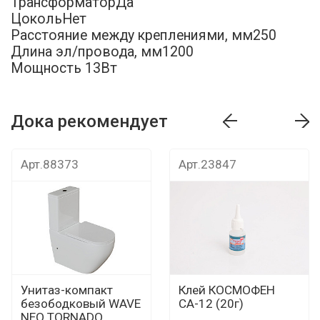
ТрансформаторДа
ЦокольНет
Расстояние между креплениями, мм250
Длина эл/провода, мм1200
Мощность 13Вт
Дока рекомендует
т
Дока рекомендует
Дока рекомендуе
Арт.88373
Арт.23847
Унитаз-компакт
Клей КОСМОФЕН
безободковый WAVE
СА-12 (20г)
NEO TORNADO