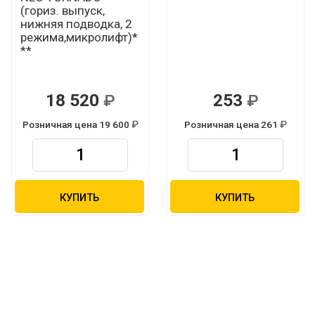
(гориз. выпуск,
нижняя подводка, 2
режима,микролифт)*
**
18 520
253
Р
Р
Розничная цена 19 600
Розничная цена 261
Р
Р
КУПИТЬ
КУПИТЬ