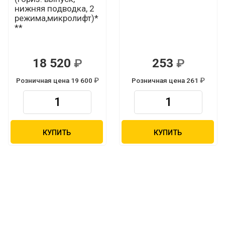
нижняя подводка, 2
режима,микролифт)*
**
18 520
253
Р
Р
Розничная цена 19 600
Розничная цена 261
Р
Р
КУПИТЬ
КУПИТЬ