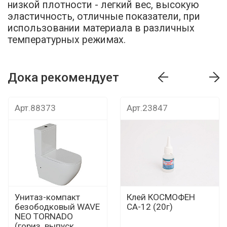
низкой плотности - легкий вес, высокую
эластичность, отличные показатели, при
использовании материала в различных
температурных режимах.
Дока рекомендует
т
Дока рекомендует
Дока рекомендуе
Арт.88373
Арт.23847
Унитаз-компакт
Клей КОСМОФЕН
безободковый WAVE
СА-12 (20г)
NEO TORNADO
(гориз. выпуск,