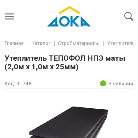
Я забыл
пароль
Войти
Главная
Каталог
Стройматериалы
Утеплители
Утеплитель ТЕПОФОЛ НПЭ маты
(2,0м х 1,0м х 25мм)
Код: 31748
В наличии