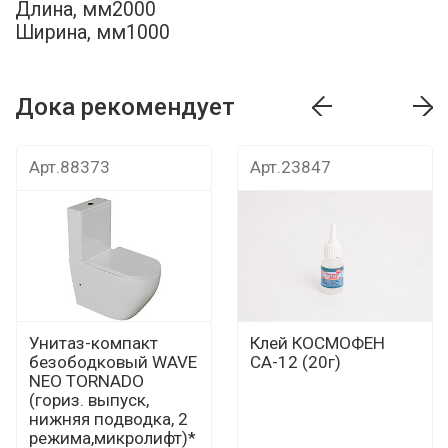
Длина, мм2000
Ширина, мм1000
Дока рекомендует
т
Дока рекомендует
Дока рекомендуе
Арт.88373
Арт.23847
Унитаз-компакт
Клей КОСМОФЕН
безободковый WAVE
СА-12 (20г)
NEO TORNADO
(гориз. выпуск,
нижняя подводка, 2
режима,микролифт)*