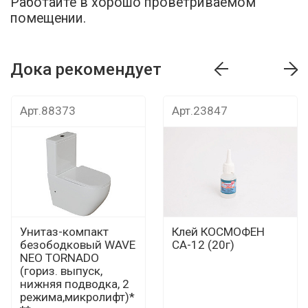
Работайте в хорошо проветриваемом
помещении.
Дока рекомендует
т
Дока рекомендует
Дока рекомендуе
Арт.88373
Арт.23847
Унитаз-компакт
Клей КОСМОФЕН
безободковый WAVE
СА-12 (20г)
NEO TORNADO
(гориз. выпуск,
нижняя подводка, 2
режима,микролифт)*