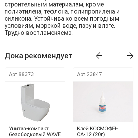
строительным материалам, кроме
полиэтилена, тефлона, полипропилена и
силикона. Устойчива ко всем погодным
условиям, морской воде, пару и влаге.
Трудно воспламеняема.
Дока рекомендует
т
Дока рекомендует
Дока рекомендуе
Арт.88373
Арт.23847
Унитаз-компакт
Клей КОСМОФЕН
безободковый WAVE
СА-12 (20г)