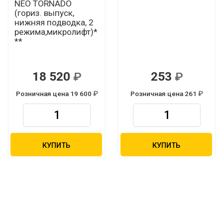
NEO TORNADO
(гориз. выпуск,
нижняя подводка, 2
режима,микролифт)*
**
18 520
253
Р
Р
Розничная цена 19 600
Розничная цена 261
Р
Р
КУПИТЬ
КУПИТЬ