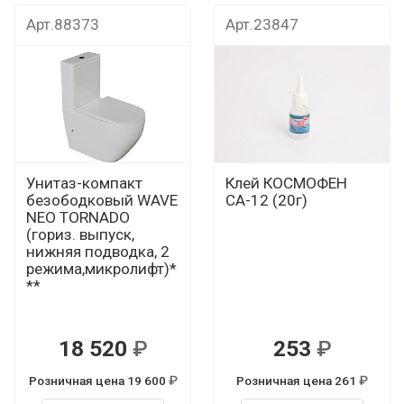
т
Дока рекомендует
Дока рекомендуе
Арт.88373
Арт.23847
Унитаз-компакт
Клей КОСМОФЕН
безободковый WAVE
СА-12 (20г)
NEO TORNADO
(гориз. выпуск,
нижняя подводка, 2
режима,микролифт)*
**
18 520
253
Р
Р
Розничная цена 19 600
Розничная цена 261
Р
Р