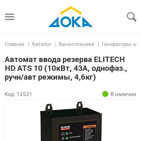
Я забыл
пароль
Войти
Главная
Каталог
Бензотехника
Генераторы, м
Автомат ввода резерва ELITECH
HD ATS 10 (10кВт, 43А, однофаз.,
ручн/авт режимы, 4,6кг)
Код: 12521
В наличии