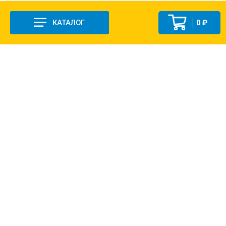
КАТАЛОГ
0 ₽
+7 (831-47) 9-83-32
г. Арзамас, ул. Заготзерно, стр. 2
Настройка и консультация по 1С Soft-link.ru
Политика в отношении обработки
персональных данных