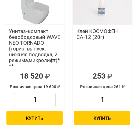
Унитаз-компакт
Клей КОСМОФЕН
безободковый WAVE
СА-12 (20г)
NEO TORNADO
(гориз. выпуск,
нижняя подводка, 2
режима,микролифт)*
**
18 520
253
Р
Р
Розничная цена 19 600
Розничная цена 261
Р
Р
КУПИТЬ
КУПИТЬ