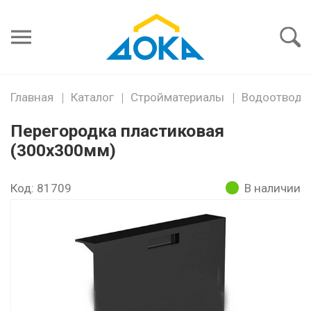
Я забыл
пароль
Войти
Главная
Каталог
Стройматериалы
Водоотводн
Перегородка пластиковая
(300х300мм)
Код: 81709
В наличии