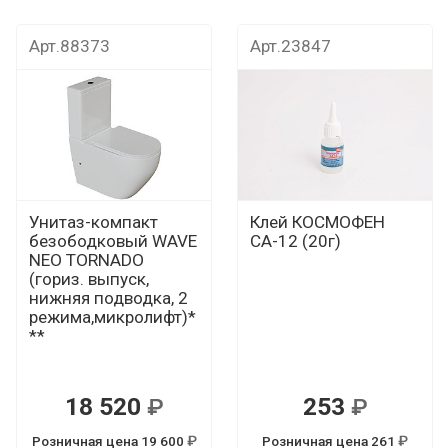
т
Дока рекомендует
Дока рекомендуе
Арт.88373
Арт.23847
Унитаз-компакт
Клей КОСМОФЕН
безободковый WAVE
СА-12 (20г)
NEO TORNADO
(гориз. выпуск,
нижняя подводка, 2
режима,микролифт)*
**
18 520
253
Р
Р
Розничная цена 19 600
Розничная цена 261
Р
Р