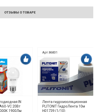
ОТЗЫВЫ О ТОВАРЕ
Арт.86831
Арт.8
Дока рекомендует
Дока рекомендует
тодиодная IN
Лента гидроизоляционная
Унит
A60-VC 20Вт
PLITONIT ГидроЛента 10м
безо
4000К 1900Лм
H01739 (1/10)
TORN