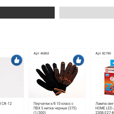
Арт.46863
Арт.82780
Дока рекомендует
Дока рекомендует
 СА-12
Перчатки х/б 10 класс с
Лампа све
ПВХ 5 нитка черные (375)
HOME LED-
(1/300)
230В Е27 