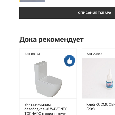
ОПИСАНИЕ ТОВАРА
Дока рекомендует
Арт.88373
Арт.23847
ка рекомендует
Дока рекомендует
нная
Унитаз-компакт
Клей КОСМОФЕН
 10м
безободковый WAVE NEO
(20г)
TORNADO (гориз. выпуск,