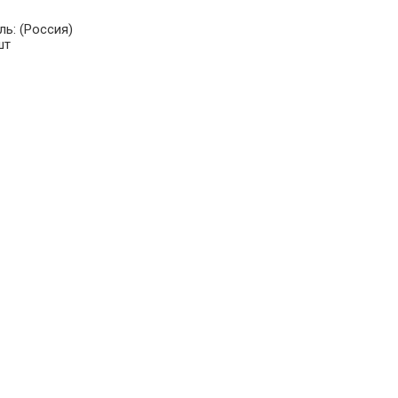
ль:
(Россия)
шт