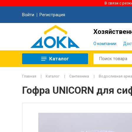
В связи с рез
Войти
Регистрация
Хозяйственн
О компании
Дос
Каталог
Главная
Каталог
Сантехника
Водосливная арма
Гофра UNICORN для сиф