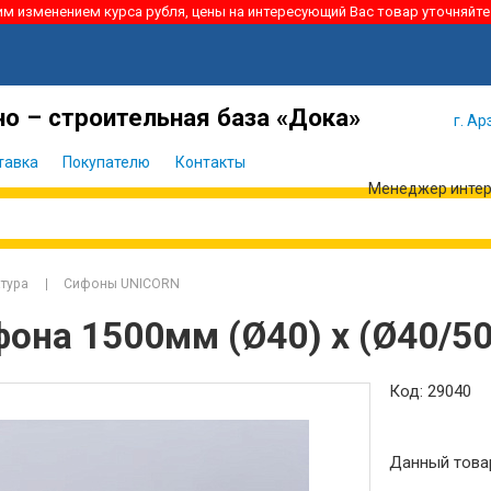
ким изменением курса рубля, цены на интересующий Вас товар уточняйте
Я забыл
Войти
пароль
о – строительная база «Дока»
г. Ар
тавка
Покупателю
Контакты
Менеджер интерн
тура
Сифоны UNICORN
она 1500мм (Ø40) х (Ø40/50
Код: 29040
Данный това