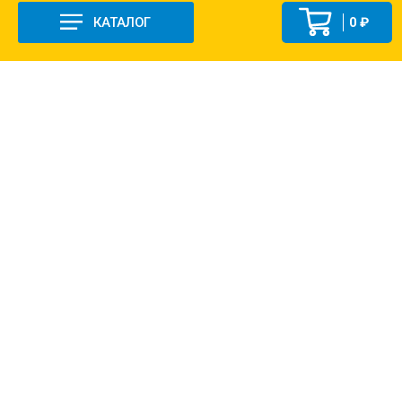
КАТАЛОГ
0 ₽
+7 (831-47) 9-83-32
г. Арзамас, ул. Заготзерно, стр. 2
Настройка и консультация по 1С Soft-link.ru
Политика в отношении обработки
персональных данных
2013-2026 ©