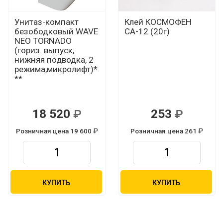
Унитаз-компакт
Клей КОСМОФЕН
безободковый WAVE
СА-12 (20г)
NEO TORNADO
(гориз. выпуск,
нижняя подводка, 2
режима,микролифт)*
**
18 520
253
Р
Р
Розничная цена 19 600
Розничная цена 261
Р
Р
КУПИТЬ
КУПИТЬ