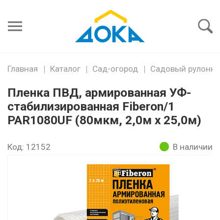
Я забыл
пароль
Войти
Главная
Каталог
Сад-огород
Садовый рулонны
Пленка ПВД, армированная УФ-
стабилизированная Fiberon/1
PAR1080UF (80мкм, 2,0м х 25,0м)
Код: 12152
В наличии