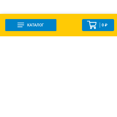
КАТАЛОГ
0 ₽
+7 (831-47) 9-83-32
г. Арзамас, ул. Заготзерно, стр. 2
Настройка и консультация по 1С Soft-link.ru
Политика в отношении обработки