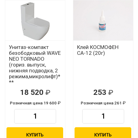
Унитаз-компакт
Клей КОСМОФЕН
безободковый WAVE
СА-12 (20г)
NEO TORNADO
(гориз. выпуск,
нижняя подводка, 2
режима,микролифт)*
**
18 520
253
Р
Р
Розничная цена 19 600
Розничная цена 261
Р
Р
КУПИТЬ
КУПИТЬ