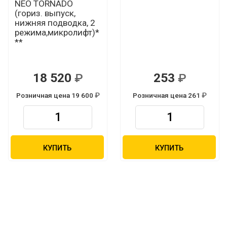
NEO TORNADO
(гориз. выпуск,
нижняя подводка, 2
режима,микролифт)*
**
18 520
253
Р
Р
Розничная цена 19 600
Розничная цена 261
Р
Р
КУПИТЬ
КУПИТЬ