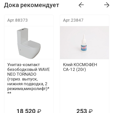
Дока рекомендует
т
Дока рекомендует
Дока рекомендуе
Арт.88373
Арт.23847
Унитаз-компакт
Клей КОСМОФЕН
безободковый WAVE
СА-12 (20г)
NEO TORNADO
(гориз. выпуск,
нижняя подводка, 2
режима,микролифт)*
**
18 520
253
Р
Р