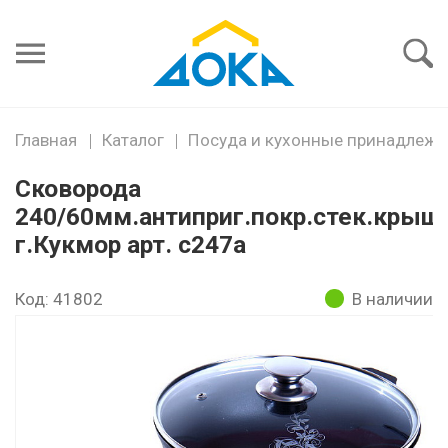
Я забыл
пароль
Войти
Главная
Каталог
Посуда и кухонные принадлежн
Сковорода
240/60мм.антиприг.покр.стек.крыш.
г.Кукмор арт. с247а
Код: 41802
В наличии