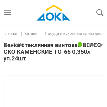
Я забыл
пароль
Войти
Главная
Каталог
Посуда и кухонные принадлежн
Банка стеклянная винтовая ВЕЛЕС
Код: 27462
В наличии
СКО КАМЕНСКИЕ ТО-66 0,350л
уп.24шт