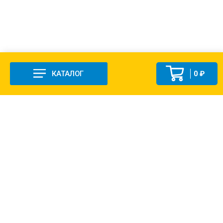
КАТАЛОГ
0 ₽
+7 (831-47) 9-83-32
г. Арзамас, ул. Заготзерно, стр. 2
Настройка и консультация по 1С Soft-link.ru