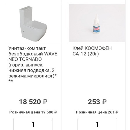
Унитаз-компакт
Клей КОСМОФЕН
безободковый WAVE
СА-12 (20г)
NEO TORNADO
(гориз. выпуск,
нижняя подводка, 2
режима,микролифт)*
**
18 520
253
Р
Р
Розничная цена 19 600
Розничная цена 261
Р
Р