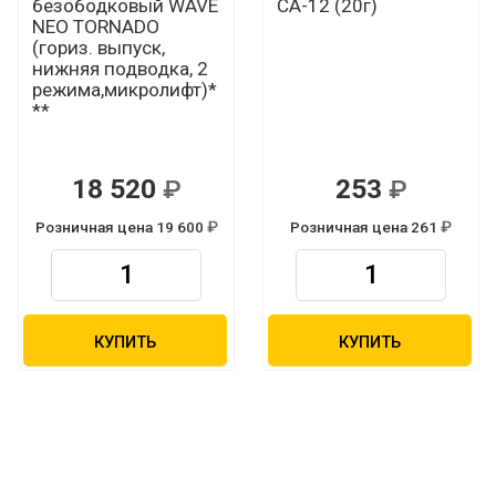
безободковый WAVE
СА-12 (20г)
NEO TORNADO
(гориз. выпуск,
нижняя подводка, 2
режима,микролифт)*
**
18 520
253
Р
Р
Розничная цена 19 600
Розничная цена 261
Р
Р
КУПИТЬ
КУПИТЬ