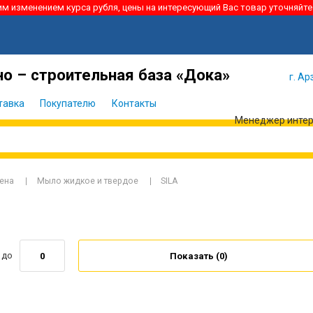
ким изменением курса рубля, цены на интересующий Вас товар уточняйте
Я забыл
Войти
пароль
о – строительная база «Дока»
г. Ар
тавка
Покупателю
Контакты
Менеджер интерн
иена
Мыло жидкое и твердое
SILA
до
Показать (
0
)