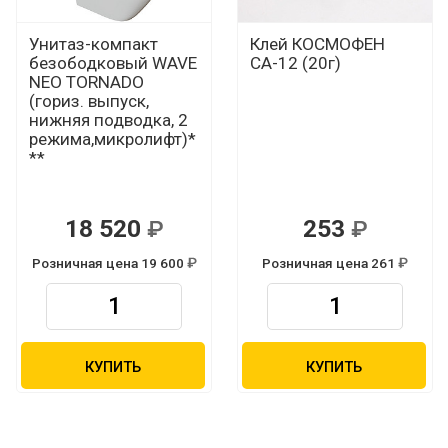
Унитаз-компакт
Клей КОСМОФЕН
безободковый WAVE
СА-12 (20г)
NEO TORNADO
(гориз. выпуск,
нижняя подводка, 2
режима,микролифт)*
**
18 520
253
Р
Р
Розничная цена 19 600
Розничная цена 261
Р
Р
КУПИТЬ
КУПИТЬ