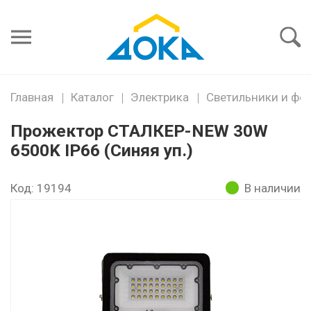
Я забыл
пароль
Войти
Главная
Каталог
Электрика
Светильники и фо
Прожектор СТАЛКЕР-NEW 30W
6500K IP66 (Синяя уп.)
Код: 19194
В наличии