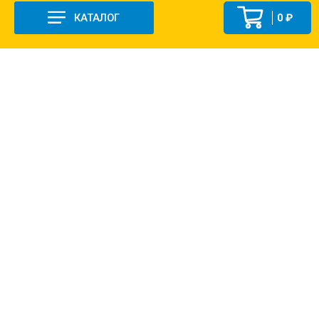
КАТАЛОГ
0 ₽
+7 (831-47) 9-83-32
г. Арзамас, ул. Заготзерно, стр. 2
Настройка и консультация по 1С Soft-link.ru
Политика в отношении обработки
персональных данных
2013-2026 ©